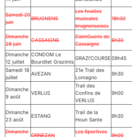
Les foulées
Samedi 20
BRUGNENS
musicales
18h30
juin
brugnensoises
Dimanche
DaimGuerie de
CASSAIGNE
8h30
28 juin
Cassaigne
Dimanche
CONDOM Le
GRAZI’COURSE
09h45
12 juillet
Bourdilet Grazimis
Samedi 18
21e Trail des
AVEZAN
9h30
juillet
Lomagno
Trail des
Dimanche
VERLUS
Confins de
9h00
9 août
VERLUS
Dimanche
Trail de la
ESTANG
9h30
23 août
Houn Sante
Dimanche
Les Sportives
ORNEZAN
9h00