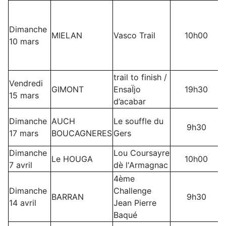
Dimanche
MIELAN
Vasco Trail
10h00
10 mars
trail to finish /
Vendredi
GIMONT
EnsaÏjo
19h30
15 mars
d’acabar
Dimanche
AUCH
Le souffle du
9h30
17 mars
BOUCAGNERES
Gers
Dimanche
Lou Coursayre
Le HOUGA
10h00
7 avril
dè l'Armagnac
4ème
Dimanche
Challenge
BARRAN
9h30
14 avril
Jean Pierre
Baqué