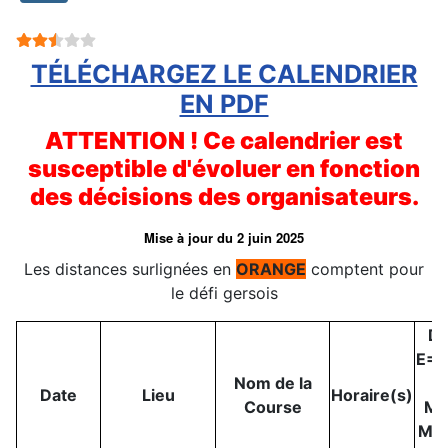
Vote utilisateur:
2.5
/
5
TÉLÉCHARGEZ LE CALENDRIER
EN PDF
ATTENTION ! Ce calendrier est
susceptible d'évoluer en fonction
des décisions des organisateurs.
Mise à jour du 2 juin 2025
Les distances surlignées en
ORANGE
comptent pour
le défi gersois
Di
E=C
Nom de la
e
Date
Lieu
Horaire(s)
Course
M=
MN