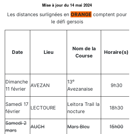
Mise à jour du 14 mai 2024
Les distances surlignées en
ORANGE
comptent pour
le défi gersois
Nom de la
Date
Lieu
Horaire(s)
Course
e
Dimanche
13
AVEZAN
9h30
11 février
Avezanaise
Samedi 17
Leitora Trail la
LECTOURE
18h30
février
nocture
Samedi 2
AUCH
Mars Bleu
15h00
mars