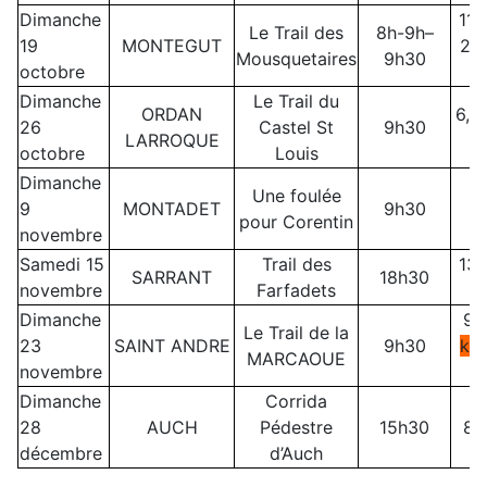
Dimanche
11,
Le Trail des
8h-9h–
19
MONTEGUT
28
Mousquetaires
9h30
octobre
Dimanche
Le Trail du
ORDAN
6,8
26
Castel St
9h30
LARROQUE
octobre
Louis
Dimanche
Une foulée
9
MONTADET
9h30
pour Corentin
novembre
Samedi 15
Trail des
13 
SARRANT
18h30
novembre
Farfadets
Dimanche
9,
Le Trail de la
23
SAINT ANDRE
9h30
km
MARCAOUE
novembre
Dimanche
Corrida
28
AUCH
Pédestre
15h30
8,
décembre
d’Auch