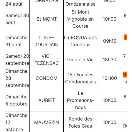
ORNEZAN
9h00
24 août
Ornézannaise
St Mont
Samedi 30
9 o
St MONT
Vignoble en
10h00
août
Course
Dimanche
L’ISLE-
La RONDA des
10
09h15
31 août
JOURDAIN
Coudous
+
Samedi 20
VIC-
7 o
Galop’In Vic
18h30
septembre
FEZENSAC
Dimanche
15e Foulées
10 
28
CONDOM
10H00
Condomoises
km+
septembre
Le
Dimanche
8 e
AUBIET
Promenons-
10h00
5 octobre
nous
Dimanche
Ronde des
2
12
MAUVEZIN
10h00
Foies Gras
Run
octobre