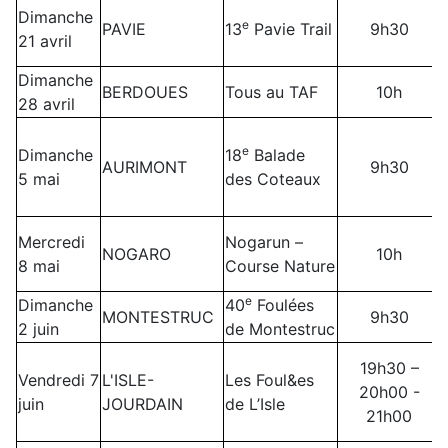
Dimanche
e
PAVIE
13
Pavie Trail
9h30
21 avril
Dimanche
BERDOUES
Tous au TAF
10h
28 avril
e
Dimanche
18
Balade
AURIMONT
9h30
5 mai
des Coteaux
Mercredi
Nogarun –
NOGARO
10h
8 mai
Course Nature
e
Dimanche
40
Foulées
MONTESTRUC
9h30
2 juin
de Montestruc
19h30 –
Vendredi 7
L'ISLE-
Les Foul&es
20h00 -
juin
JOURDAIN
de L’Isle
21h00