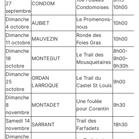
27
CONDOM
Condomoises
10h00
septembre
Dimanche
Le Promenons-
AUBIET
10h00
4 octobre
nous
Dimanche
Ronde des
MAUVEZIN
10h00
11 octobre
Foies Gras
Dimanche
8h00-
Le Trail des
18
MONTEGUT
9h00–
Mousquetaires
octobre
9h30h
Dimanche
ORDAN
Le Trail du
25
9h00
LARROQUE
Castel St Louis
octobre
Dimanche
Une foulée
8
MONTADET
9h30
pour Corentin
novembre
Samedi 14
Trail des
SARRANT
18h30
novembre
Farfadets
Dimanche