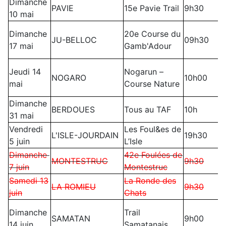
Dimanche
PAVIE
15e Pavie Trail
9h30
10 mai
Dimanche
20e Course du
JU-BELLOC
09h30
17 mai
Gamb'Adour
Jeudi 14
Nogarun –
NOGARO
10h00
mai
Course Nature
Dimanche
BERDOUES
Tous au TAF
10h
31 mai
Vendredi
Les Foul&es de
L'ISLE-JOURDAIN
19h30
5 juin
L’Isle
Dimanche
42e Foulées de
MONTESTRUC
9h30
7 juin
Montestruc
Samedi 13
La Ronde des
LA ROMIEU
9h30
juin
Chats
Dimanche
Trail
SAMATAN
9h00
14 juin
Samatanais