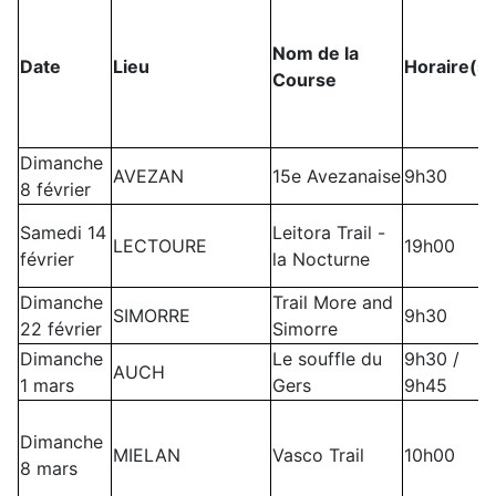
Nom de la
Date
Lieu
Horaire(s)
Course
Dimanche
AVEZAN
15e Avezanaise
9h30
8 février
Samedi 14
Leitora Trail -
LECTOURE
19h00
février
la Nocturne
Dimanche
Trail More and
SIMORRE
9h30
22 février
Simorre
Dimanche
Le souffle du
9h30 /
AUCH
1 mars
Gers
9h45
Dimanche
MIELAN
Vasco Trail
10h00
8 mars