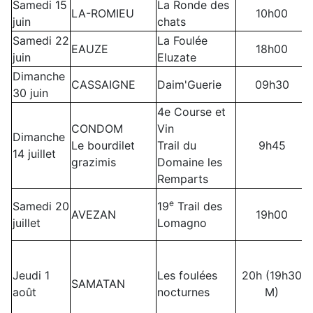
Samedi 15
La Ronde des
LA-ROMIEU
10h00
juin
chats
Samedi 22
La Foulée
EAUZE
18h00
juin
Eluzate
Dimanche
CASSAIGNE
Daim'Guerie
09h30
30 juin
4e Course et
CONDOM
Vin
Dimanche
Le bourdilet
Trail du
9h45
14 juillet
grazimis
Domaine les
Remparts
e
Samedi 20
19
Trail des
AVEZAN
19h00
juillet
Lomagno
Jeudi 1
Les foulées
20h (19h30
SAMATAN
août
nocturnes
M)