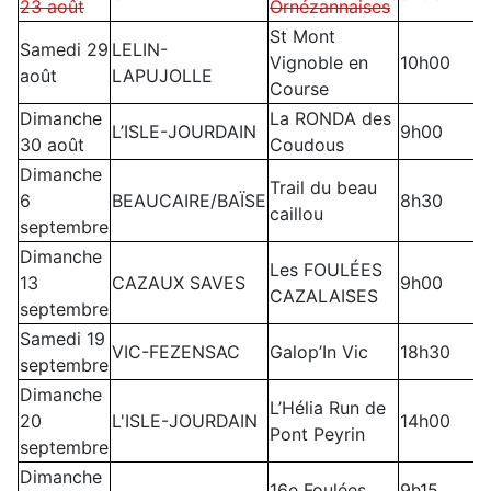
23 août
Ornézannaises
St Mont
Samedi 29
LELIN-
Vignoble en
10h00
août
LAPUJOLLE
Course
Dimanche
La RONDA des
L’ISLE-JOURDAIN
9h00
30 août
Coudous
Dimanche
Trail du beau
6
BEAUCAIRE/BAÏSE
8h30
caillou
septembre
Dimanche
Les FOULÉES
13
CAZAUX SAVES
9h00
CAZALAISES
septembre
Samedi 19
VIC-FEZENSAC
Galop’In Vic
18h30
septembre
Dimanche
L’Hélia Run de
20
L'ISLE-JOURDAIN
14h00
Pont Peyrin
septembre
Dimanche
16e Foulées
9h15