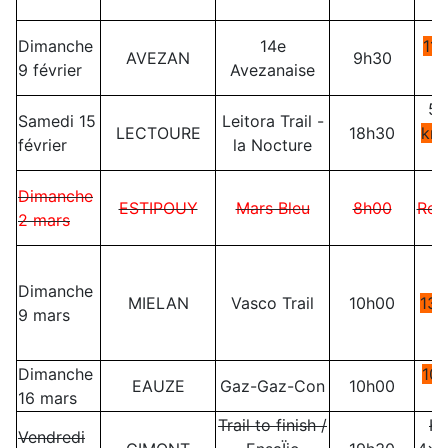
N
Dimanche
14e
11
AVEZAN
9h30
9 février
Avezanaise
k
5,
Samedi 15
Leitora Trail -
LECTOURE
18h30
km
février
la Nocture
4
Dimanche
ESTIPOUY
Mars Bleu
8h00
Rela
2 mars
a
Dimanche
MIELAN
Vasco Trail
10h00
13,
9 mars
Dimanche
10
EAUZE
Gaz-Gaz-Con
10h00
16 mars
Trail to finish /
Ha
Vendredi