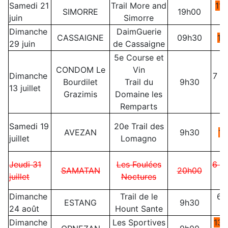
Samedi 21
Trail More and
11
o
SIMORRE
19h00
juin
Simorre
+
Dimanche
DaimGuerie
CASSAIGNE
09h30
13
29 juin
de Cassaigne
5e Course et
CONDOM Le
Vin
Dimanche
7 o
Bourdilet
Trail du
9h30
13 juillet
Grazimis
Domaine les
Remparts
Samedi 19
20e Trail des
AVEZAN
9h30
11
juillet
Lomagno
Jeudi 31
Les Foulées
6 o
SAMATAN
20h00
juillet
Noctures
Dimanche
Trail de le
6,
ESTANG
9h30
24 août
Hount Sante
Dimanche
Les Sportives
13
o