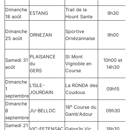
Dimanche
Trail de la
ESTANG
9h30
18 août
Hount Sante
Dimanche
Sportive
ORNEZAN
9h00
25 août
Ornézannaise
PLAISANCE
St Mont
Samedi 31
10h00 et
du
Vignoble en
août
14h30
GERS
Course
Dimanche
L’ISLE-
La RONDA des
1
09h15
JOURDAIN
Coudous
septembre
Dimanche
e
18
Course du
8
JU-BELLOC
09h30
Gamb'Adour
septembre
Samedi 21
VIC-FEZENSAC
Galop’In Vic
18h30