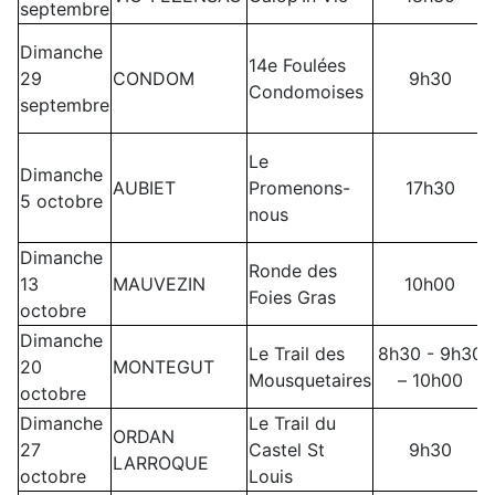
septembre
Dimanche
14e Foulées
29
CONDOM
9h30
Condomoises
septembre
Le
Dimanche
AUBIET
Promenons-
17h30
5 octobre
nous
Dimanche
Ronde des
13
MAUVEZIN
10h00
Foies Gras
octobre
Dimanche
Le Trail des
8h30 - 9h30
20
MONTEGUT
Mousquetaires
– 10h00
octobre
Dimanche
Le Trail du
ORDAN
27
Castel St
9h30
LARROQUE
octobre
Louis