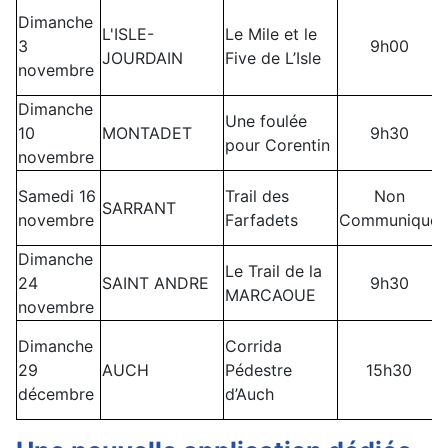
Dimanche
L'ISLE-
Le Mile et le
3
9h00
JOURDAIN
Five de L’Isle
novembre
Dimanche
Une foulée
10
MONTADET
9h30
pour Corentin
novembre
Samedi 16
Trail des
Non
SARRANT
novembre
Farfadets
Communiqué
Dimanche
Le Trail de la
24
SAINT ANDRE
9h30
MARCAOUE
novembre
Dimanche
Corrida
29
AUCH
Pédestre
15h30
décembre
d’Auch