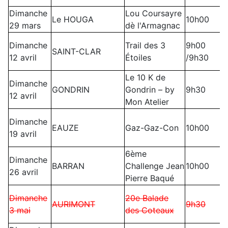
Dimanche
Lou Coursayre
Le HOUGA
10h00
29 mars
dè l'Armagnac
Dimanche
Trail des 3
9h00
SAINT-CLAR
12 avril
Étoiles
/9h30
Le 10 K de
Dimanche
GONDRIN
Gondrin – by
9h30
12 avril
Mon Atelier
Dimanche
EAUZE
Gaz-Gaz-Con
10h00
19 avril
6ème
Dimanche
BARRAN
Challenge Jean
10h00
26 avril
Pierre Baqué
Dimanche
20e Balade
AURIMONT
9h30
3 mai
des Coteaux