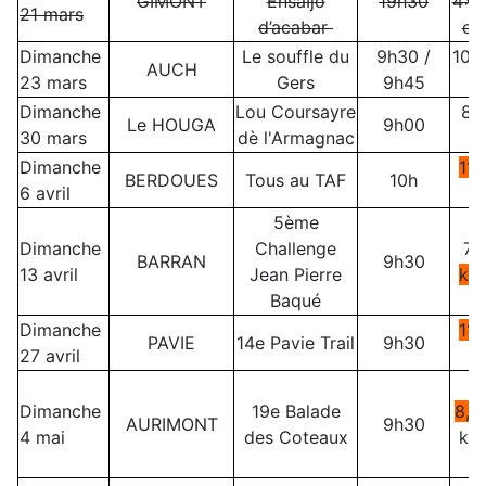
GIMONT
EnsaÏjo
19h30
4x3
21 mars
d’acabar
et
Dimanche
Le souffle du
9h30 /
10 k
AUCH
23 mars
Gers
9h45
k
Dimanche
Lou Coursayre
8 
Le HOUGA
9h00
30 mars
dè l'Armagnac
Dimanche
11 
BERDOUES
Tous au TAF
10h
6 avril
5ème
Dimanche
Challenge
7,
BARRAN
9h30
13 avril
Jean Pierre
km
Baqué
Dimanche
11
PAVIE
14e Pavie Trail
9h30
27 avril
Dimanche
19e Balade
8,5
AURIMONT
9h30
4 mai
des Coteaux
km