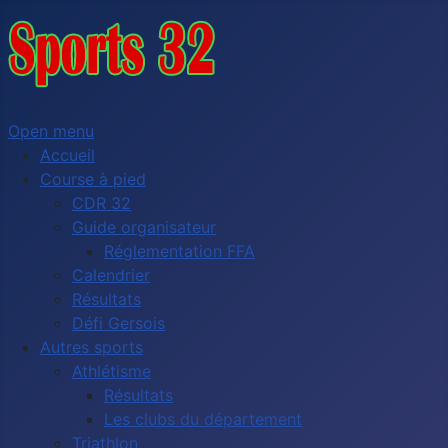
Open menu
Accueil
Course à pied
CDR 32
Guide organisateur
Réglementation FFA
Calendrier
Résultats
Défi Gersois
Autres sports
Athlétisme
Résultats
Les clubs du département
Triathlon