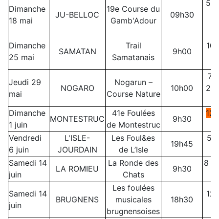
5 ,
Dimanche
19e Course du
JU-BELLOC
09h30
18 mai
Gamb'Adour
+
Dimanche
Trail
10
SAMATAN
9h00
25 mai
Samatanais
7,
Jeudi 29
Nogarun –
NOGARO
10h00
21 
mai
Course Nature
Dimanche
41e Foulées
12 
MONTESTRUC
9h30
1 juin
de Montestruc
Vendredi
L'ISLE-
Les Foul&es
5,
19h45
6 juin
JOURDAIN
de L’Isle
Samedi 14
La Ronde des
8 o
LA ROMIEU
9h30
juin
Chats
Les foulées
Samedi 14
12,
BRUGNENS
musicales
18h30
juin
brugnensoises