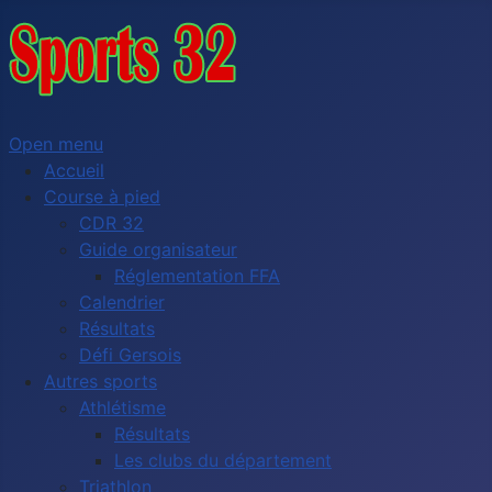
Open menu
Accueil
Course à pied
CDR 32
Guide organisateur
Réglementation FFA
Calendrier
Résultats
Défi Gersois
Autres sports
Athlétisme
Résultats
Les clubs du département
Triathlon