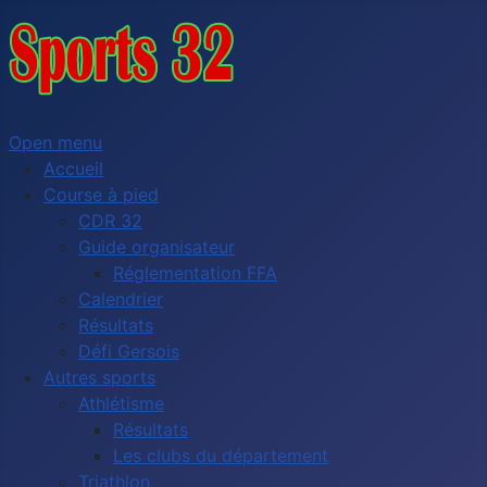
Open menu
Accueil
Course à pied
CDR 32
Guide organisateur
Réglementation FFA
Calendrier
Résultats
Défi Gersois
Autres sports
Athlétisme
Résultats
Les clubs du département
Triathlon