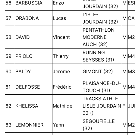
56
BARBUSCIA
Enzo
M
ES
JOURDAIN (32)
L'ISLE-
57
ORABONA
Lucas
M
CA
JOURDAIN (32)
PENTATHLON
58
DAVID
Vincent
MODERNE
M
M2
AUCH (32)
RUNNING
59
PRIOLO
Thierry
M
M4
SEYSSES (31)
60
BALDY
Jerome
GIMONT (32)
M
M3
PLAISANCE-DU-
61
DELFOSSE
Frédéric
M
M4
TOUCH (31)
TRACKS ATHLE
62
KHELISSA
Mathilde
LISLE JOURDAIN
F
JU
32 ()
SEGOUFIELLE
63
LEMONNIER
Yann
M
M2
(32)