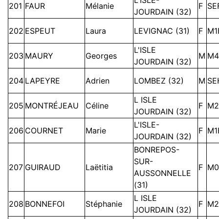
201
FAUR
Mélanie
F
SE
JOURDAIN (32)
202
ESPEUT
Laura
LEVIGNAC (31)
F
M1
L'ISLE
203
MAURY
Georges
M
M4
JOURDAIN (32)
204
LAPEYRE
Adrien
LOMBEZ (32)
M
SE
L ISLE
205
MONTRÉJEAU
Céline
F
M2
JOURDAIN (32)
L'ISLE-
206
COURNET
Marie
F
M1
JOURDAIN (32)
BONREPOS-
SUR-
207
GUIRAUD
Laëtitia
F
M0
AUSSONNELLE
(31)
L ISLE
208
BONNEFOI
Stéphanie
F
M2
JOURDAIN (32)