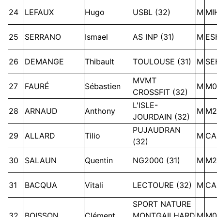
24
LEFAUX
Hugo
USBL (32)
M
MI
25
SERRANO
Ismael
AS INP (31)
M
ES
26
DEMANGE
Thibault
TOULOUSE (31)
M
SE
MVMT
27
FAURÉ
Sébastien
M
M0
CROSSFIT (32)
L'ISLE-
28
ARNAUD
Anthony
M
M2
JOURDAIN (32)
PUJAUDRAN
29
ALLARD
Tilio
M
CA
(32)
30
SALAUN
Quentin
NG2000 (31)
M
M2
31
BACQUA
Vitali
LECTOURE (32)
M
CA
SPORT NATURE
32
BOISSON
Clément
MONTGAILHARD
M
M0