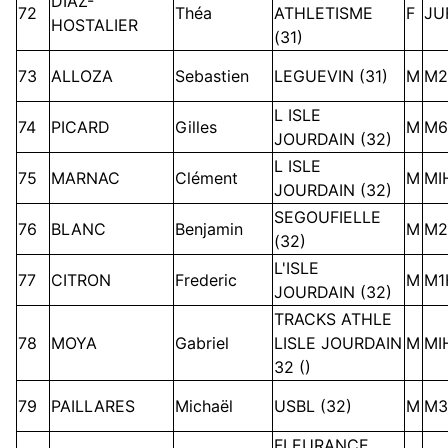
DIAZ-
72
Théa
ATHLETISME
F
JU
HOSTALIER
(31)
73
ALLOZA
Sebastien
LEGUEVIN (31)
M
M2
L ISLE
74
PICARD
Gilles
M
M6
JOURDAIN (32)
L ISLE
75
MARNAC
Clément
M
MI
JOURDAIN (32)
SEGOUFIELLE
76
BLANC
Benjamin
M
M2
(32)
L'ISLE
77
CITRON
Frederic
M
M1
JOURDAIN (32)
TRACKS ATHLE
78
MOYA
Gabriel
LISLE JOURDAIN
M
MI
32 ()
79
PAILLARES
Michaël
USBL (32)
M
M3
FLEURANCE