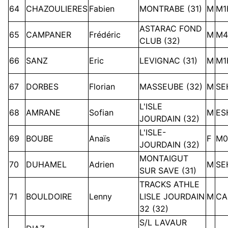
64
CHAZOULIERES
Fabien
MONTRABE (31)
M
M1
ASTARAC FOND
65
CAMPANER
Frédéric
M
M4
CLUB (32)
66
SANZ
Eric
LEVIGNAC (31)
M
M1
67
DORBES
Florian
MASSEUBE (32)
M
SE
L'ISLE
68
AMRANE
Sofian
M
ES
JOURDAIN (32)
L'ISLE-
69
BOUBE
Anaïs
F
M0
JOURDAIN (32)
MONTAIGUT
70
DUHAMEL
Adrien
M
SE
SUR SAVE (31)
TRACKS ATHLE
71
BOULDOIRE
Lenny
LISLE JOURDAIN
M
CA
32 (32)
S/L LAVAUR