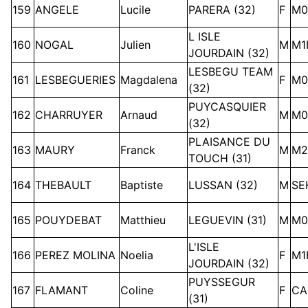
159
ANGELE
Lucile
PARERA (32)
F
M0
L ISLE
160
NOGAL
Julien
M
M1
JOURDAIN (32)
LESBEGU TEAM
161
LESBEGUERIES
Magdalena
F
M0
(32)
PUYCASQUIER
162
CHARRUYER
Arnaud
M
M0
(32)
PLAISANCE DU
163
MAURY
Franck
M
M2
TOUCH (31)
164
THEBAULT
Baptiste
LUSSAN (32)
M
SE
165
POUYDEBAT
Matthieu
LEGUEVIN (31)
M
M0
L'ISLE
166
PEREZ MOLINA
Noelia
F
M1
JOURDAIN (32)
PUYSSEGUR
167
FLAMANT
Coline
F
CA
(31)