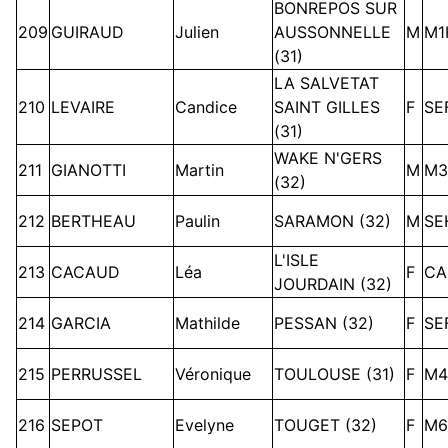
BONREPOS SUR
209
GUIRAUD
Julien
AUSSONNELLE
M
M1
(31)
LA SALVETAT
210
LEVAIRE
Candice
SAINT GILLES
F
SE
(31)
WAKE N'GERS
211
GIANOTTI
Martin
M
M3
(32)
212
BERTHEAU
Paulin
SARAMON (32)
M
SE
L'ISLE
213
CACAUD
Léa
F
CA
JOURDAIN (32)
214
GARCIA
Mathilde
PESSAN (32)
F
SE
215
PERRUSSEL
Véronique
TOULOUSE (31)
F
M4
216
SEPOT
Evelyne
TOUGET (32)
F
M6