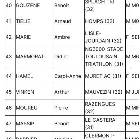
SPLACH TRI
40
GOUZENE
Benoit
M
M0
(32)
41
TIELIE
Arnaud
HOMPS (32)
M
M0
L'ISLE-
42
MARIE
Ambre
F
SE
JOURDAIN (32)
NG2000-STADE
43
MARMORAT
Didier
TOULOUSAIN
M
M6
TRIATHLON (31)
44
HAMEL
Carol-Anne
MURET AC (31)
F
SE
45
VINKEN
Arthur
MAUVEZIN (32)
M
JU
RAZENGUES
46
MOUREU
Pierre
M
MI
(32)
LE CASTERA
47
MASSIP
Benoît
M
SE
(31)
CLERMONT-