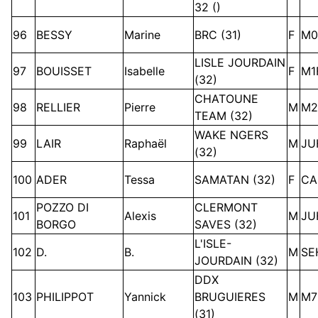
32 ()
96
BESSY
Marine
BRC (31)
F
M0
LISLE JOURDAIN
97
BOUISSET
Isabelle
F
M1
(32)
CHATOUNE
98
RELLIER
Pierre
M
M2
TEAM (32)
WAKE NGERS
99
LAIR
Raphaël
M
JU
(32)
100
ADER
Tessa
SAMATAN (32)
F
CA
POZZO DI
CLERMONT
101
Alexis
M
JU
BORGO
SAVES (32)
L'ISLE-
102
D.
B.
M
SE
JOURDAIN (32)
DDX
103
PHILIPPOT
Yannick
BRUGUIERES
M
M7
(31)