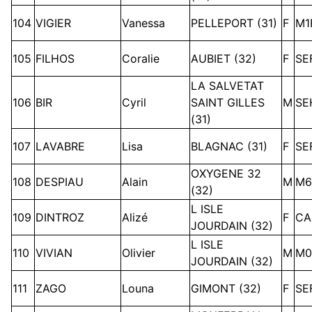
104
VIGIER
Vanessa
PELLEPORT (31)
F
M1
105
FILHOS
Coralie
AUBIET (32)
F
SE
LA SALVETAT
106
BIR
Cyril
SAINT GILLES
M
SE
(31)
107
LAVABRE
Lisa
BLAGNAC (31)
F
SE
OXYGENE 32
108
DESPIAU
Alain
M
M6
(32)
L ISLE
109
DINTROZ
Alizé
F
CA
JOURDAIN (32)
L ISLE
110
VIVIAN
Olivier
M
M0
JOURDAIN (32)
111
ZAGO
Louna
GIMONT (32)
F
SE