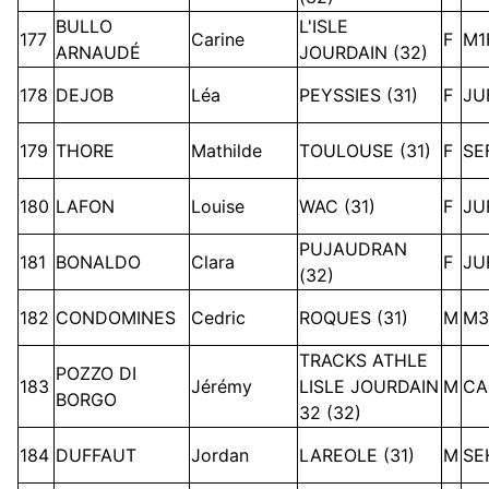
BULLO
L'ISLE
177
Carine
F
M1
ARNAUDÉ
JOURDAIN (32)
178
DEJOB
Léa
PEYSSIES (31)
F
JU
179
THORE
Mathilde
TOULOUSE (31)
F
SE
180
LAFON
Louise
WAC (31)
F
JU
PUJAUDRAN
181
BONALDO
Clara
F
JU
(32)
182
CONDOMINES
Cedric
ROQUES (31)
M
M3
TRACKS ATHLE
POZZO DI
183
Jérémy
LISLE JOURDAIN
M
CA
BORGO
32 (32)
184
DUFFAUT
Jordan
LAREOLE (31)
M
SE