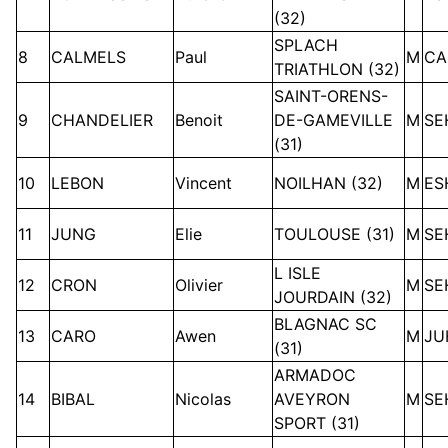
(32)
SPLACH
8
CALMELS
Paul
M
CA
TRIATHLON (32)
SAINT-ORENS-
9
CHANDELIER
Benoit
DE-GAMEVILLE
M
SE
(31)
10
LEBON
Vincent
NOILHAN (32)
M
ES
11
JUNG
Elie
TOULOUSE (31)
M
SE
L ISLE
12
CRON
Olivier
M
SE
JOURDAIN (32)
BLAGNAC SC
13
CARO
Awen
M
JU
(31)
ARMADOC
14
BIBAL
Nicolas
AVEYRON
M
SE
SPORT (31)