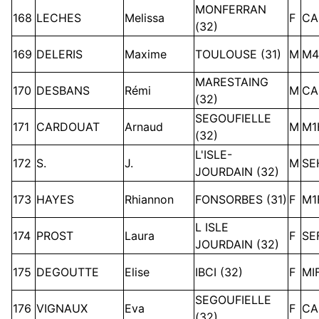
MONFERRAN
168
LECHES
Melissa
F
CA
(32)
169
DELERIS
Maxime
TOULOUSE (31)
M
M4
MARESTAING
170
DESBANS
Rémi
M
CA
(32)
SEGOUFIELLE
171
CARDOUAT
Arnaud
M
M1
(32)
L'ISLE-
172
S.
J.
M
SE
JOURDAIN (32)
173
HAYES
Rhiannon
FONSORBES (31)
F
M1
L ISLE
174
PROST
Laura
F
SE
JOURDAIN (32)
175
DEGOUTTE
Elise
IBCI (32)
F
MI
SEGOUFIELLE
176
VIGNAUX
Eva
F
CA
(32)