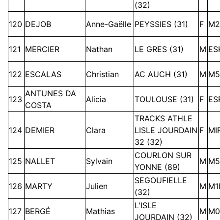
(32)
120
DEJOB
Anne-Gaëlle
PEYSSIES (31)
F
M2
121
MERCIER
Nathan
LE GRES (31)
M
ES
122
ESCALAS
Christian
AC AUCH (31)
M
M5
ANTUNES DA
123
Alicia
TOULOUSE (31)
F
ES
COSTA
TRACKS ATHLE
124
DEMIER
Clara
LISLE JOURDAIN
F
MI
32 (32)
COURLON SUR
125
NALLET
Sylvain
M
M5
YONNE (89)
SEGOUFIELLE
126
MARTY
Julien
M
M1
(32)
L'ISLE
127
BERGÉ
Mathias
M
M0
JOURDAIN (32)