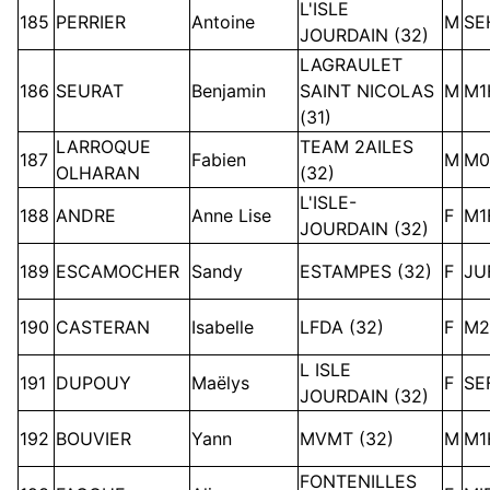
L'ISLE
185
PERRIER
Antoine
M
SE
JOURDAIN (32)
LAGRAULET
186
SEURAT
Benjamin
SAINT NICOLAS
M
M1
(31)
LARROQUE
TEAM 2AILES
187
Fabien
M
M0
OLHARAN
(32)
L'ISLE-
188
ANDRE
Anne Lise
F
M1
JOURDAIN (32)
189
ESCAMOCHER
Sandy
ESTAMPES (32)
F
JU
190
CASTERAN
Isabelle
LFDA (32)
F
M2
L ISLE
191
DUPOUY
Maëlys
F
SE
JOURDAIN (32)
192
BOUVIER
Yann
MVMT (32)
M
M1
FONTENILLES