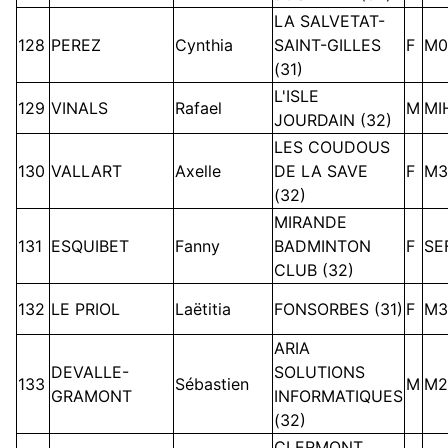
LA SALVETAT-
128
PEREZ
Cynthia
SAINT-GILLES
F
M0
(31)
L'ISLE
129
VINALS
Rafael
M
MI
JOURDAIN (32)
LES COUDOUS
130
VALLART
Axelle
DE LA SAVE
F
M3
(32)
MIRANDE
131
ESQUIBET
Fanny
BADMINTON
F
SE
CLUB (32)
132
LE PRIOL
Laëtitia
FONSORBES (31)
F
M3
ARIA
DEVALLE-
SOLUTIONS
133
Sébastien
M
M2
GRAMONT
INFORMATIQUES
(32)
CLERMONT