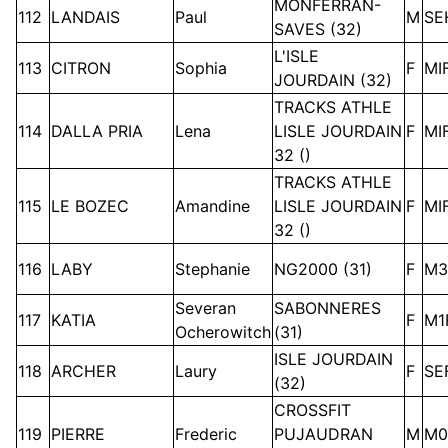
MONFERRAN-
112
LANDAIS
Paul
M
SE
SAVES (32)
L'ISLE
113
CITRON
Sophia
F
MI
JOURDAIN (32)
TRACKS ATHLE
114
DALLA PRIA
Lena
LISLE JOURDAIN
F
MI
32 ()
TRACKS ATHLE
115
LE BOZEC
Amandine
LISLE JOURDAIN
F
MI
32 ()
116
LABY
Stephanie
NG2000 (31)
F
M3
Severan
SABONNERES
117
KATIA
F
M1
Ocherowitch
(31)
ISLE JOURDAIN
118
ARCHER
Laury
F
SE
(32)
CROSSFIT
119
PIERRE
Frederic
PUJAUDRAN
M
M0