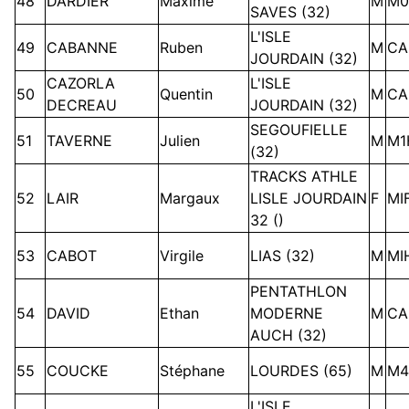
48
DARDIER
Maxime
M
M0
SAVES (32)
L'ISLE
49
CABANNE
Ruben
M
CA
JOURDAIN (32)
CAZORLA
L'ISLE
50
Quentin
M
CA
DECREAU
JOURDAIN (32)
SEGOUFIELLE
51
TAVERNE
Julien
M
M1
(32)
TRACKS ATHLE
52
LAIR
Margaux
LISLE JOURDAIN
F
MI
32 ()
53
CABOT
Virgile
LIAS (32)
M
MI
PENTATHLON
54
DAVID
Ethan
MODERNE
M
CA
AUCH (32)
55
COUCKE
Stéphane
LOURDES (65)
M
M4
L'ISLE