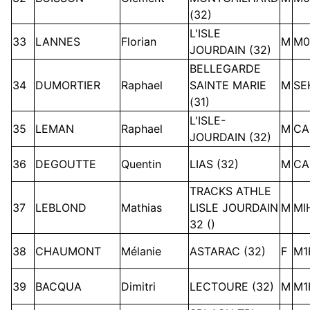
(32)
L'ISLE
33
LANNES
Florian
M
M0
JOURDAIN (32)
BELLEGARDE
34
DUMORTIER
Raphael
SAINTE MARIE
M
SE
(31)
L'ISLE-
35
LEMAN
Raphael
M
CA
JOURDAIN (32)
36
DEGOUTTE
Quentin
LIAS (32)
M
CA
TRACKS ATHLE
37
LEBLOND
Mathias
LISLE JOURDAIN
M
MI
32 ()
38
CHAUMONT
Mélanie
ASTARAC (32)
F
M1
39
BACQUA
Dimitri
LECTOURE (32)
M
M1