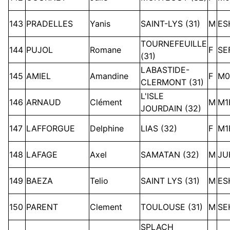
143
PRADELLES
Yanis
SAINT-LYS (31)
M
ES
TOURNEFEUILLE
144
PUJOL
Romane
F
SE
(31)
LABASTIDE-
145
AMIEL
Amandine
F
M0
CLERMONT (31)
L'ISLE
146
ARNAUD
Clément
M
M1
JOURDAIN (32)
147
LAFFORGUE
Delphine
LIAS (32)
F
M1
148
LAFAGE
Axel
SAMATAN (32)
M
JU
149
BAEZA
Telio
SAINT LYS (31)
M
ES
150
PARENT
Clement
TOULOUSE (31)
M
SE
SPLACH