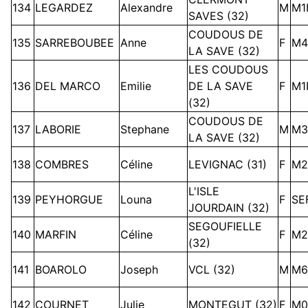
134
LEGARDEZ
Alexandre
M
M1
SAVES (32)
COUDOUS DE
135
SARREBOUBEE
Anne
F
M4
LA SAVE (32)
LES COUDOUS
136
DEL MARCO
Emilie
DE LA SAVE
F
M1
(32)
COUDOUS DE
137
LABORIE
Stephane
M
M3
LA SAVE (32)
138
COMBRES
Céline
LEVIGNAC (31)
F
M2
L'ISLE
139
PEYHORGUE
Louna
F
SE
JOURDAIN (32)
SEGOUFIELLE
140
MARFIN
Céline
F
M2
(32)
141
BOAROLO
Joseph
VCL (32)
M
M6
142
COURNET
Julie
MONTEGUT (32)
F
M0