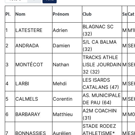
Pl.
Nom
Prénom
Club
Sx
Cat
BLAGNAC SC
1
LATESTERE
Adrien
M
M1
(32)
S/L CA BALMA
2
ANDRADA
Damien
M
SE
(32)
TRACKS ATHLE
3
MONTÉCOT
Nathan
LISLE JOURDAIN
M
SE
32 (32)
LES ISARDS
4
LARBI
Mehdi
M
SE
CATALANS (47)
AS. MUNICIPALE
5
CALMELS
Corentin
M
SE
DE PAU (64)
A2M COACHIN
6
BARBARAY
Matthieu
M
M0
(31)
STADE RODEZ
7
BONNASSIES
Aurélien
ATHLETISME*
M
ES