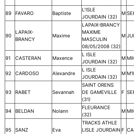
L'ISLE
89
FAVARO
Baptiste
M
SE
JOURDAIN (32)
LAPAIX-BRANCY
LAPAIX-
MAXIME
90
Maxime
M
JU
BRANCY
MASCULIN
08/05/2008 (32)
L ISLE
91
CASTERAN
Maxence
M
MI
JOURDAIN (32)
L ISLE
92
CARDOSO
Alexandre
M
M1
JOURDAIN (32)
SAINT ORENS
93
RABET
Sevannah
DE GAMEVILLE
F
SE
(31)
FLEURANCE
94
BELDAN
Nolann
M
MI
(32)
TRACKS ATHLE
95
SANZ
Eva
LISLE JOURDAIN
F
CA