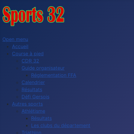
Open menu
Accueil
Course à pied
CDR 32
Guide organisateur
Réglementation FFA
Calendrier
Résultats
Défi Gersois
Autres sports
Athlétisme
Résultats
Les clubs du département
Triathlon