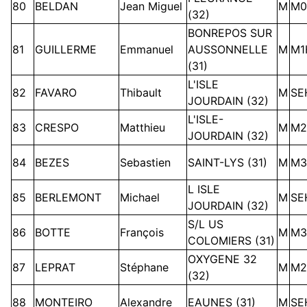
80
BELDAN
Jean Miguel
M
M0
(32)
BONREPOS SUR
81
GUILLERME
Emmanuel
AUSSONNELLE
M
M1
(31)
L'ISLE
82
FAVARO
Thibault
M
SE
JOURDAIN (32)
L'ISLE-
83
CRESPO
Matthieu
M
M2
JOURDAIN (32)
84
BEZES
Sebastien
SAINT-LYS (31)
M
M3
L ISLE
85
BERLEMONT
Michael
M
SE
JOURDAIN (32)
S/L US
86
BOTTE
François
M
M3
COLOMIERS (31)
OXYGENE 32
87
LEPRAT
Stéphane
M
M2
(32)
88
MONTEIRO
Alexandre
EAUNES (31)
M
SE