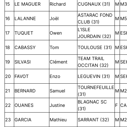
15
LE MAGUER
Richard
CUGNAUX (31)
M
M3
ASTARAC FOND
16
LALANNE
Joël
M
M5
CLUB (31)
L'ISLE
17
TUQUET
Owen
M
ES
JOURDAIN (32)
18
CABASSY
Tom
TOULOUSE (31)
M
ES
TEAM TRAIL
19
SILVASI
Clément
M
SE
OCCITAN (32)
20
FAVOT
Enzo
LEGUEVIN (31)
M
SE
TOURNEFEUILLE
21
BERNARD
Samuel
M
M2
(31)
BLAGNAC SC
22
OUANES
Justine
F
CA
(31)
23
GARCIA
Mathieu
SARRANT (32)
M
M2