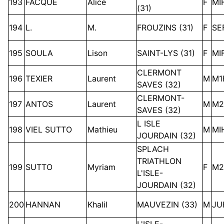
193
FACQUE
Alice
F
MI
(31)
194
L.
M.
FROUZINS (31)
F
SE
195
SOULA
Lison
SAINT-LYS (31)
F
MI
CLERMONT
196
TEXIER
Laurent
M
M1
SAVES (32)
CLERMONT-
197
ANTOS
Laurent
M
M2
SAVES (32)
L ISLE
198
VIEL SUTTO
Mathieu
M
MI
JOURDAIN (32)
SPLACH
TRIATHLON
199
SUTTO
Myriam
F
M2
L'ISLE-
JOURDAIN (32)
200
HANNAN
Khalil
MAUVEZIN (33)
M
JU
L'ISLE-