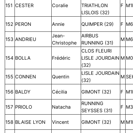
151
CESTER
Coralie
TRIATHLON
F
M1
LISLOIS (32)
152
PERON
Annie
QUIMPER (29)
F
M6
Jean-
AIRBUS
153
ANDRIEU
M
M6
Christophe
RUNNING (31)
CLOS FLEURI
154
BOLLA
Frédéric
LISLE JOURDAIN
M
M0
(32)
LISLE JOURDAIN
155
CONNEN
Quentin
M
SE
(32)
156
BALDY
Cécilia
GIMONT (32)
F
M1
RUNNING
157
PRIOLO
Natacha
F
M3
SEYSSES (31)
158
BLAISE LYON
Vincent
GIMONT (32)
M
M1