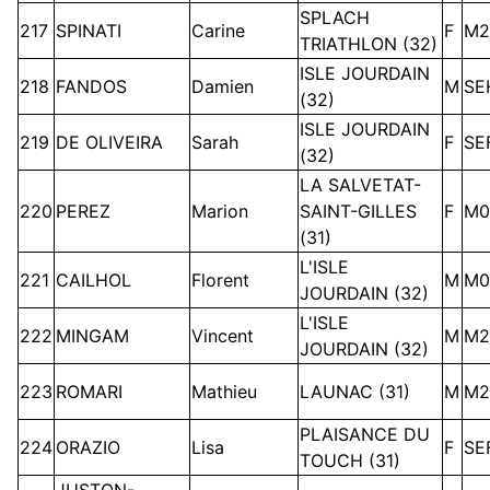
SPLACH
217
SPINATI
Carine
F
M2
TRIATHLON (32)
ISLE JOURDAIN
218
FANDOS
Damien
M
SE
(32)
ISLE JOURDAIN
219
DE OLIVEIRA
Sarah
F
SE
(32)
LA SALVETAT-
220
PEREZ
Marion
SAINT-GILLES
F
M0
(31)
L'ISLE
221
CAILHOL
Florent
M
M0
JOURDAIN (32)
L'ISLE
222
MINGAM
Vincent
M
M2
JOURDAIN (32)
223
ROMARI
Mathieu
LAUNAC (31)
M
M2
PLAISANCE DU
224
ORAZIO
Lisa
F
SE
TOUCH (31)
JUSTON-