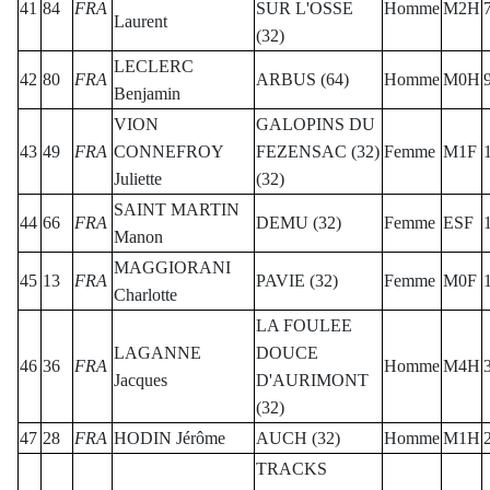
41
84
FRA
SUR L'OSSE
Homme
M2H
Laurent
(32)
LECLERC
42
80
FRA
ARBUS (64)
Homme
M0H
Benjamin
VION
GALOPINS DU
43
49
FRA
CONNEFROY
FEZENSAC (32)
Femme
M1F
Juliette
(32)
SAINT MARTIN
44
66
FRA
DEMU (32)
Femme
ESF
Manon
MAGGIORANI
45
13
FRA
PAVIE (32)
Femme
M0F
Charlotte
LA FOULEE
LAGANNE
DOUCE
46
36
FRA
Homme
M4H
Jacques
D'AURIMONT
(32)
47
28
FRA
HODIN Jérôme
AUCH (32)
Homme
M1H
TRACKS