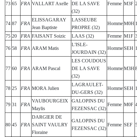
73
65
FRA
VALLART Axelle
DE LA SAVE
Femme
M3F
(32)
ELISSAGARAY
LASSEUBE
74
87
FRA
Homme
M0H
Jean Baptiste
PROPRE (32)
75
20
FRA
FAISANT Soizic
LAAS (32)
Femme
M1F
L'ISLE-
76
58
FRA
ARAM Matis
Homme
SEH
JOURDAIN (32)
LES COUDOUS
77
60
FRA
ARAM Pascal
DE LA SAVE
Homme
M3H
(32)
LAGRAULET-
78
25
FRA
MORA Julien
Homme
SEH
DU-GERS (32)
VAUBOURGEIX
GALOPINS DU
79
31
FRA
Femme
M0F
Maylis
FEZENSAC (32)
DARGIER DE
GALOPINS DU
80
45
FRA
SAINT VAULRY
Femme
SEF
FEZENSAC (32)
Floraine