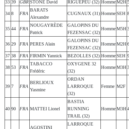
33
39
GBR
STONE David
RIGUEPEU (32)
Homme
M2H
BARATS
34
8
FRA
CUGNAUX (31)
Homme
SEH
Alexandre
NOUGAYRÈDE
GALOPINS DU
35
44
FRA
Homme
M5H
Patrick
FEZENSAC (32)
GALOPINS DU
36
29
FRA
PERES Alain
Homme
M2H
FEZENSAC (32)
37
38
FRA
FIRMIN Yannick
BEZOLLES (32)
Homme
SEH
TABACCO
OXYGENE 32
38
53
FRA
Homme
M3H
Frédéric
(32)
ORDAN
BERLIOUX
39
7
FRA
LARROQUE
Femme
M2F
Yasmine
(32)
BASTIA
40
90
FRA
MATTEI Lionel
RUNNING
Homme
M3H
TRAIL (32)
LARROQUE
AGOSTINI