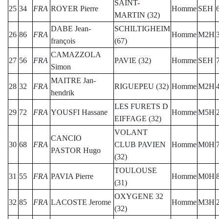
SAINT-
25
34
FRA
ROYER Pierre
Homme
SEH
MARTIN (32)
DABE Jean-
SCHILTIGHEIM
26
86
FRA
Homme
M2H
françois
(67)
CAMAZZOLA
27
56
FRA
PAVIE (32)
Homme
SEH
Simon
MAITRE Jan-
28
32
FRA
RIGUEPEU (32)
Homme
M2H
hendrik
LES FURETS D
29
72
FRA
YOUSFI Hassane
Homme
M5H
EIFFAGE (32)
VOLANT
CANCIO
30
68
FRA
CLUB PAVIEN
Homme
M0H
PASTOR Hugo
(32)
TOULOUSE
31
55
FRA
PAVIA Pierre
Homme
M0H
(31)
OXYGENE 32
32
85
FRA
LACOSTE Jerome
Homme
M3H
(32)