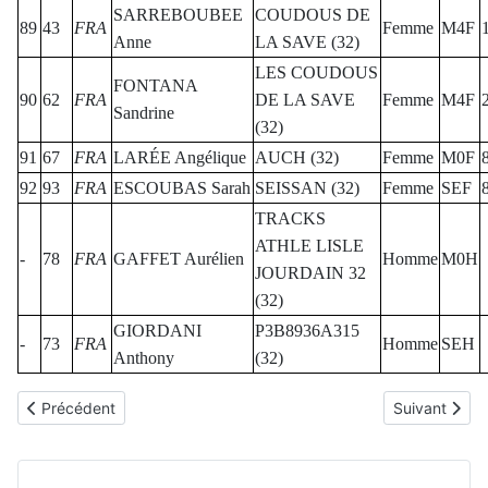
SARREBOUBEE
COUDOUS DE
89
43
FRA
Femme
M4F
Anne
LA SAVE (32)
LES COUDOUS
FONTANA
90
62
FRA
DE LA SAVE
Femme
M4F
Sandrine
(32)
91
67
FRA
LARÉE Angélique
AUCH (32)
Femme
M0F
92
93
FRA
ESCOUBAS Sarah
SEISSAN (32)
Femme
SEF
TRACKS
ATHLE LISLE
-
78
FRA
GAFFET Aurélien
Homme
M0H
JOURDAIN 32
(32)
GIORDANI
P3B8936A315
-
73
FRA
Homme
SEH
Anthony
(32)
Article précédent : 2026 - Pavie Trail (11 km)
Article suiva
Précédent
Suivant