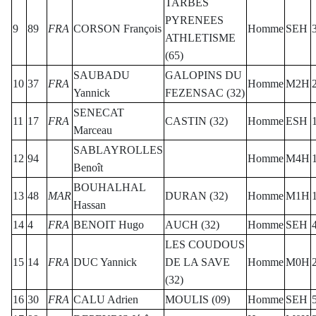
TARBES
PYRENEES
9
89
FRA
CORSON François
Homme
SEH
ATHLETISME
(65)
SAUBADU
GALOPINS DU
10
37
FRA
Homme
M2H
Yannick
FEZENSAC (32)
SENECAT
11
17
FRA
CASTIN (32)
Homme
ESH
Marceau
SABLAYROLLES
12
94
Homme
M4H
Benoît
BOUHALHAL
13
48
MAR
DURAN (32)
Homme
M1H
Hassan
14
4
FRA
BENOIT Hugo
AUCH (32)
Homme
SEH
LES COUDOUS
15
14
FRA
DUC Yannick
DE LA SAVE
Homme
M0H
(32)
16
30
FRA
CALU Adrien
MOULIS (09)
Homme
SEH