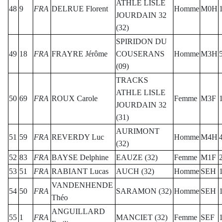
ATHLE LISLE
48
9
FRA
DELRUE Florent
Homme
M0H
JOURDAIN 32
(32)
SPIRIDON DU
49
18
FRA
FRAYRE Jérôme
COUSERANS
Homme
M3H
(09)
TRACKS
ATHLE LISLE
50
69
FRA
ROUX Carole
Femme
M3F
JOURDAIN 32
(31)
AURIMONT
51
59
FRA
REVERDY Luc
Homme
M4H
(32)
52
83
FRA
BAYSE Delphine
EAUZE (32)
Femme
M1F
53
51
FRA
RABIANT Lucas
AUCH (32)
Homme
SEH
VANDENHENDE
54
50
FRA
SARAMON (32)
Homme
SEH
Théo
ANGUILLARD
55
1
FRA
MANCIET (32)
Femme
SEF