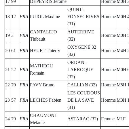
17
99
DEPEYRIS Jérôme
Homme
M0H
QUINT-
18
12
FRA
PUJOL Maxime
FONSEGRIVES
Homme
M0H
(31)
CANTALEJO
AUTERRIVE
19
3
FRA
Homme
M0H
Thibault
(32)
OXYGENE 32
20
61
FRA
HEUET Thierry
Homme
M4H
(32)
ORDAN-
MATHEOU
21
52
FRA
LARROQUE
Homme
M0H
Romain
(32)
22
70
FRA
PAVY Bruno
CALLIAN (32)
Homme
M5H
LES COUDOUS
23
57
FRA
LECHES Fabien
DE LA SAVE
Homme
M3H
(31)
CHAUMONT
24
79
FRA
ASTARAC (32)
Femme
M1F
Mélanie