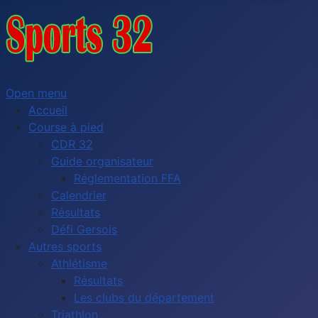
Open menu
Accueil
Course à pied
CDR 32
Guide organisateur
Réglementation FFA
Calendrier
Résultats
Défi Gersois
Autres sports
Athlétisme
Résultats
Les clubs du département
Triathlon