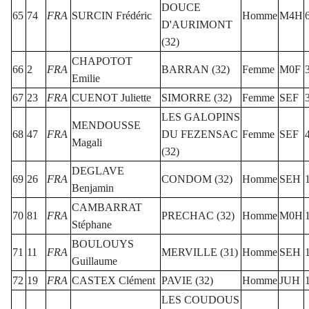
DOUCE
65
74
FRA
SURCIN Frédéric
Homme
M4H
D'AURIMONT
(32)
CHAPOTOT
66
2
FRA
BARRAN (32)
Femme
M0F
Emilie
67
23
FRA
CUENOT Juliette
SIMORRE (32)
Femme
SEF
LES GALOPINS
MENDOUSSE
68
47
FRA
DU FEZENSAC
Femme
SEF
Magali
(32)
DEGLAVE
69
26
FRA
CONDOM (32)
Homme
SEH
Benjamin
CAMBARRAT
70
81
FRA
PRECHAC (32)
Homme
M0H
Stéphane
BOULOUYS
71
11
FRA
MERVILLE (31)
Homme
SEH
Guillaume
72
19
FRA
CASTEX Clément
PAVIE (32)
Homme
JUH
LES COUDOUS