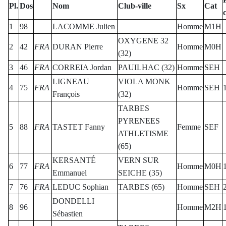
Pl.
Dos
Nom
Club-ville
Sx
Cat
c
1
98
LACOMME Julien
Homme
M1H
OXYGENE 32
2
42
FRA
DURAN Pierre
Homme
M0H
(32)
3
46
FRA
CORREIA Jordan
PAUILHAC (32)
Homme
SEH
LIGNEAU
VIOLA MONK
4
75
FRA
Homme
SEH
François
(32)
TARBES
PYRENEES
5
88
FRA
TASTET Fanny
Femme
SEF
ATHLETISME
(65)
KERSANTÉ
VERN SUR
6
77
FRA
Homme
M0H
Emmanuel
SEICHE (35)
7
76
FRA
LEDUC Sophian
TARBES (65)
Homme
SEH
DONDELLI
8
96
Homme
M2H
Sébastien