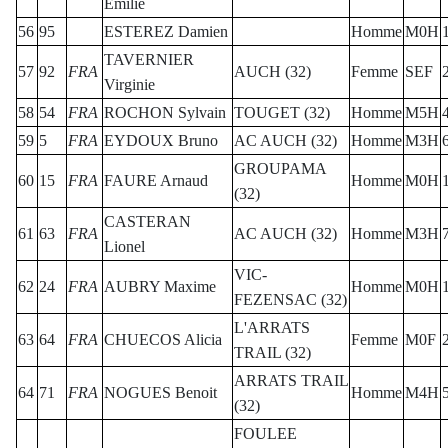
Emilie
56
95
ESTEREZ Damien
Homme
M0H
TAVERNIER
57
92
FRA
AUCH (32)
Femme
SEF
Virginie
58
54
FRA
ROCHON Sylvain
TOUGET (32)
Homme
M5H
59
5
FRA
EYDOUX Bruno
AC AUCH (32)
Homme
M3H
GROUPAMA
60
15
FRA
FAURE Arnaud
Homme
M0H
(32)
CASTERAN
61
63
FRA
AC AUCH (32)
Homme
M3H
Lionel
VIC-
62
24
FRA
AUBRY Maxime
Homme
M0H
FEZENSAC (32)
L'ARRATS
63
64
FRA
CHUECOS Alicia
Femme
M0F
TRAIL (32)
ARRATS TRAIL
64
71
FRA
NOGUES Benoit
Homme
M4H
(32)
FOULEE