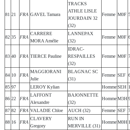
TRACKS
ATHLE LISLE
81
21
FRA
GAVEL Tamara
Femme
M0F
JOURDAIN 32
(32)
CARRERE
LANNEPAX
82
35
FRA
Femme
M0F
MORA Amélie
(32)
IDRAC-
83
40
FRA
TIERCE Pauline
RESPAILLES
Femme
M0F
(32)
MAGGIORANI
BLAGNAC SC
84
10
FRA
Femme
SEF
Julie
(31)
85
97
LEROY Kylian
Homme
SEH
LAFFONT
BAJONNETTE
86
22
FRA
Homme
M3H
Alexandre
(32)
87
82
FRA
VALADIE Chloe
AUCH (32)
Femme
SEF
CLAVERY
RUN IN
88
16
FRA
Homme
M0H
Gregory
MERVILLE (31)