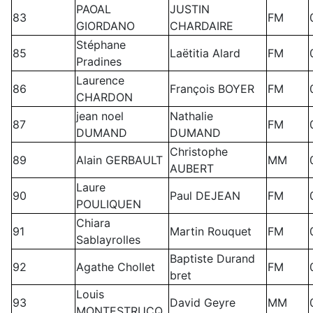
PAOAL
JUSTIN
83
FM
GIORDANO
CHARDAIRE
Stéphane
85
Laëtitia Alard
FM
Pradines
Laurence
86
François BOYER
FM
CHARDON
jean noel
Nathalie
87
FM
DUMAND
DUMAND
Christophe
89
Alain GERBAULT
MM
AUBERT
Laure
90
Paul DEJEAN
FM
POULIQUEN
Chiara
91
Martin Rouquet
FM
Sablayrolles
Baptiste Durand
92
Agathe Chollet
FM
bret
Louis
93
David Geyre
MM
MONTESTRUCQ