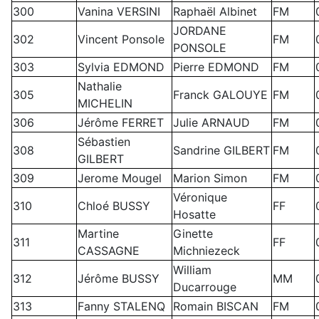
300
Vanina VERSINI
Raphaël Albinet
FM
JORDANE
302
Vincent Ponsole
FM
PONSOLE
303
Sylvia EDMOND
Pierre EDMOND
FM
Nathalie
305
Franck GALOUYE
FM
MICHELIN
306
Jérôme FERRET
Julie ARNAUD
FM
Sébastien
308
Sandrine GILBERT
FM
GILBERT
309
Jerome Mougel
Marion Simon
FM
Véronique
310
Chloé BUSSY
FF
Hosatte
Martine
Ginette
311
FF
CASSAGNE
Michniezeck
William
312
Jérôme BUSSY
MM
Ducarrouge
313
Fanny STALENQ
Romain BISCAN
FM