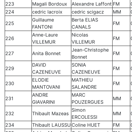
223
Magali Bordoux
Alexandre Laffont
FM
224
cedric lacroix
cedric scigacz
MM
Guillaume
Berta ELIAS
225
FM
FANTONI
CANALS
Anne-Laure
Nicolas
226
FM
VILLEMUR
VILLEMUR
Jean-Christophe
227
Anita Bonnet
FM
Bonnet
DAVID
SONIA
229
FM
CAZENEUVE
CAZENEUVE
ELODIE
MATHIEU
230
FM
MANTOVANI
SALANDRE
ANDRE
MARC
231
MM
GIAVARINI
POUZERGUES
Simon
232
Thibault Mazeas
MM
ERCOLESSI
234
Thibault LAUSSU
Coline HUET
FM