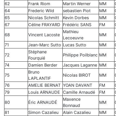
62
Frank Riom
Martin Werner
MM
64
Frederic Wild
sebastien Piot
MM
65
Nicolas Schmitt
Kevin Dorbes
MM
67
Céline FRAYARD
Frédéric SANS
FM
Mathieu
68
Vincent Lacoste
MM
Lecoeuvre
71
Jean-Marc Sutto
Lucas Sutto
MM
Stéphane
72
Philippe Poilblanc
MM
Fourquié
74
Damien Berder
Jacques Laganne
MM
Bruno
75
Nicolas BIROT
MM
LAPLANTIF
76
AMELIE BERNAT
YOAN DAVANT
FM
79
Louis ARNAUDE
Camille Arnaudé
FM
Maxence
80
Éric ARNAUDÉ
MM
Bonnaud
81
Simon Cazalieu
Alain Cazalieu
MM