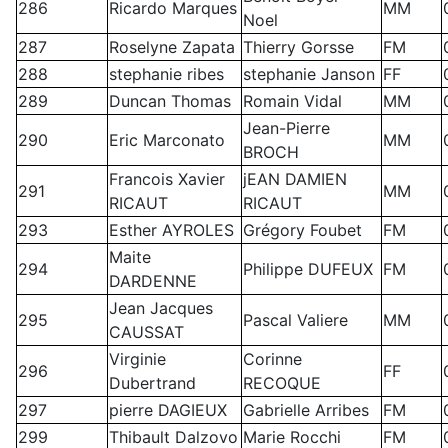
286
Ricardo Marques
MM
Noel
287
Roselyne Zapata
Thierry Gorsse
FM
288
stephanie ribes
stephanie Janson
FF
289
Duncan Thomas
Romain Vidal
MM
Jean-Pierre
290
Eric Marconato
MM
BROCH
Francois Xavier
jEAN DAMIEN
291
MM
RICAUT
RICAUT
293
Esther AYROLES
Grégory Foubet
FM
Maite
294
Philippe DUFEUX
FM
DARDENNE
Jean Jacques
295
Pascal Valiere
MM
CAUSSAT
Virginie
Corinne
296
FF
Dubertrand
RECOQUE
297
pierre DAGIEUX
Gabrielle Arribes
FM
299
Thibault Dalzovo
Marie Rocchi
FM