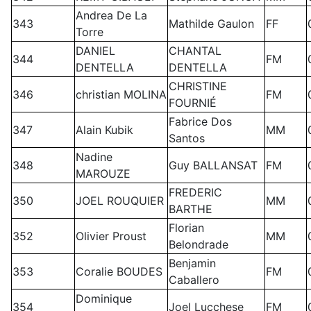
Andrea De La
343
Mathilde Gaulon
FF
Torre
DANIEL
CHANTAL
344
FM
DENTELLA
DENTELLA
CHRISTINE
346
christian MOLINA
FM
FOURNIÉ
Fabrice Dos
347
Alain Kubik
MM
Santos
Nadine
348
Guy BALLANSAT
FM
MAROUZE
FREDERIC
350
JOEL ROUQUIER
MM
BARTHE
Florian
352
Olivier Proust
MM
Belondrade
Benjamin
353
Coralie BOUDES
FM
Caballero
Dominique
354
Joel Lucchese
FM