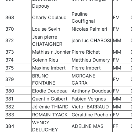
Dupouy
Pauline
368
Charly Coulaud
FM
Couffignal
370
Louise Sevin
Nicolas Palmieri
FM
Jean pierre
372
jean luc CHABOSI
MM
CHATAIGNER
373
Mathias r Jonnier
Pierre Richet
MM
374
Solenn Rieu
Matthieu Dumery
FM
375
Maxime Imbert
Pierre Imbert
MM
BRUNO
MORGANE
379
FM
FONTAINE
CARRA
380
Elodie Doudeau
Anthony Doudeau
FM
381
Quentin Guibert
Fabien Vergnes
MM
382
Jérémie THIARD
Victor BARRAUD
MM
383
ROMAIN TYACK
Géraldine Pochon
FM
WENDY
384
ADELINE MAS
FF
DELUCHEY