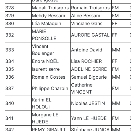
328
Magali Troisgros
Romain Troisgros
FM
329
Mehdy Bessam
Aline Bessam
FM
330
Léa Malaquin
Vinciane Gans
FF
MARIE
332
AURORE GASTAL
FF
PONSOLLE
Vincent
333
Antoine David
MM
Boulenger
334
Enora NOËL
Lisa ROCHIER
FF
335
laurent serre
ADELINE SERRE
FM
336
Romain Costes
Samuel Bigourie
MM
Catherine
337
Philippe Charpin
FM
VINCENT
Karim EL
340
Nicolas JESTIN
MM
HOLOUi
Morgane LE
341
Yann LE HUEDE
FM
HUEDE
342
REMY GIBAULT
Stéphane JUNCA
MM