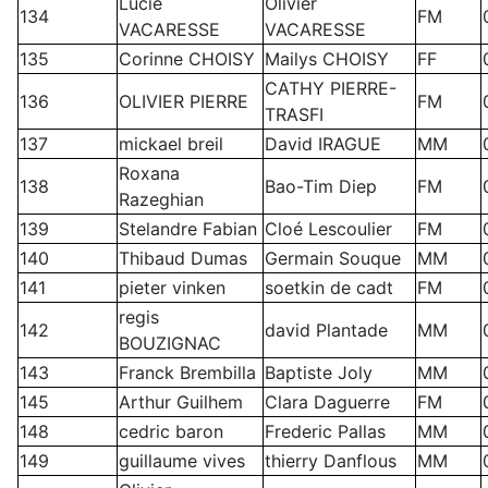
Lucie
Olivier
134
FM
VACARESSE
VACARESSE
135
Corinne CHOISY
Mailys CHOISY
FF
CATHY PIERRE-
136
OLIVIER PIERRE
FM
TRASFI
137
mickael breil
David IRAGUE
MM
Roxana
138
Bao-Tim Diep
FM
Razeghian
139
Stelandre Fabian
Cloé Lescoulier
FM
140
Thibaud Dumas
Germain Souque
MM
141
pieter vinken
soetkin de cadt
FM
regis
142
david Plantade
MM
BOUZIGNAC
143
Franck Brembilla
Baptiste Joly
MM
145
Arthur Guilhem
Clara Daguerre
FM
148
cedric baron
Frederic Pallas
MM
149
guillaume vives
thierry Danflous
MM