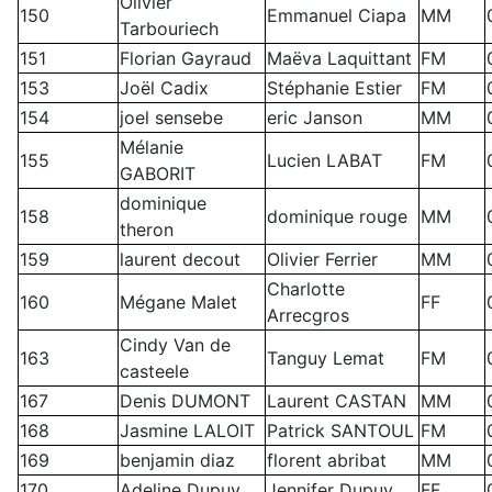
Olivier
150
Emmanuel Ciapa
MM
Tarbouriech
151
Florian Gayraud
Maëva Laquittant
FM
153
Joël Cadix
Stéphanie Estier
FM
154
joel sensebe
eric Janson
MM
Mélanie
155
Lucien LABAT
FM
GABORIT
dominique
158
dominique rouge
MM
theron
159
laurent decout
Olivier Ferrier
MM
Charlotte
160
Mégane Malet
FF
Arrecgros
Cindy Van de
163
Tanguy Lemat
FM
casteele
167
Denis DUMONT
Laurent CASTAN
MM
168
Jasmine LALOIT
Patrick SANTOUL
FM
169
benjamin diaz
florent abribat
MM
170
Adeline Dupuy
Jennifer Dupuy
FF