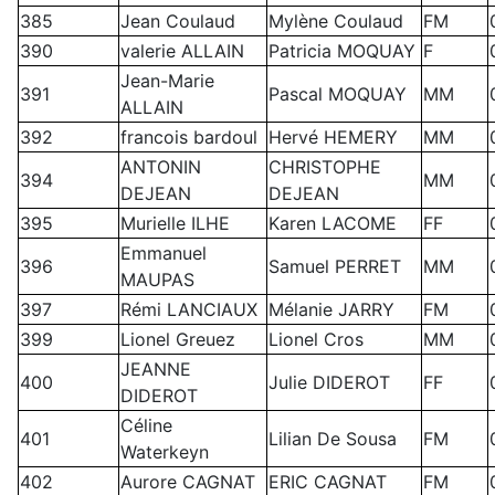
385
Jean Coulaud
Mylène Coulaud
FM
390
valerie ALLAIN
Patricia MOQUAY
F
Jean-Marie
391
Pascal MOQUAY
MM
ALLAIN
392
francois bardoul
Hervé HEMERY
MM
ANTONIN
CHRISTOPHE
394
MM
DEJEAN
DEJEAN
395
Murielle ILHE
Karen LACOME
FF
Emmanuel
396
Samuel PERRET
MM
MAUPAS
397
Rémi LANCIAUX
Mélanie JARRY
FM
399
Lionel Greuez
Lionel Cros
MM
JEANNE
400
Julie DIDEROT
FF
DIDEROT
Céline
401
Lilian De Sousa
FM
Waterkeyn
402
Aurore CAGNAT
ERIC CAGNAT
FM