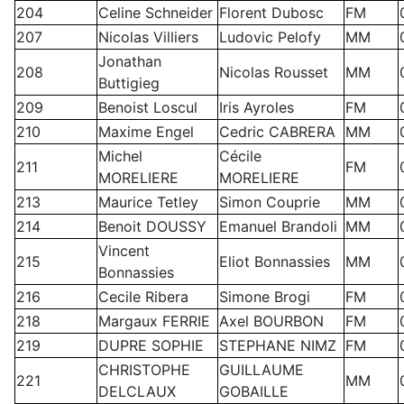
204
Celine Schneider
Florent Dubosc
FM
207
Nicolas Villiers
Ludovic Pelofy
MM
Jonathan
208
Nicolas Rousset
MM
Buttigieg
209
Benoist Loscul
Iris Ayroles
FM
210
Maxime Engel
Cedric CABRERA
MM
Michel
Cécile
211
FM
MORELIERE
MORELIERE
213
Maurice Tetley
Simon Couprie
MM
214
Benoit DOUSSY
Emanuel Brandoli
MM
Vincent
215
Eliot Bonnassies
MM
Bonnassies
216
Cecile Ribera
Simone Brogi
FM
218
Margaux FERRIE
Axel BOURBON
FM
219
DUPRE SOPHIE
STEPHANE NIMZ
FM
CHRISTOPHE
GUILLAUME
221
MM
DELCLAUX
GOBAILLE