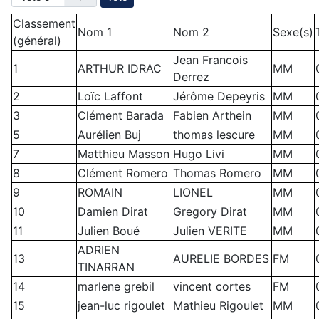
Classement
Nom 1
Nom 2
Sexe(s)
(général)
Jean Francois
1
ARTHUR IDRAC
MM
Derrez
2
Loïc Laffont
Jérôme Depeyris
MM
3
Clément Barada
Fabien Arthein
MM
5
Aurélien Buj
thomas lescure
MM
7
Matthieu Masson
Hugo Livi
MM
8
Clément Romero
Thomas Romero
MM
9
ROMAIN
LIONEL
MM
10
Damien Dirat
Gregory Dirat
MM
11
Julien Boué
Julien VERITE
MM
ADRIEN
13
AURELIE BORDES
FM
TINARRAN
14
marlene grebil
vincent cortes
FM
15
jean-luc rigoulet
Mathieu Rigoulet
MM