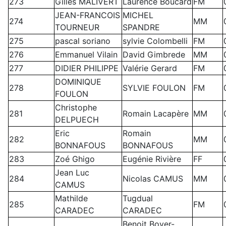
273
Gilles MALIVERT
Laurence Boucard
FM
JEAN-FRANCOIS
MICHEL
274
MM
TOURNEUR
SPANDRE
275
pascal soriano
sylvie Colombelli
FM
276
Emmanuel Vilain
David Gimbrede
MM
277
DIDIER PHILIPPE
Valérie Gerard
FM
DOMINIQUE
278
SYLVIE FOULON
FM
FOULON
Christophe
281
Romain Lacapère
MM
DELPUECH
Eric
Romain
282
MM
BONNAFOUS
BONNAFOUS
283
Zoé Ghigo
Eugénie Rivière
FF
Jean Luc
284
Nicolas CAMUS
MM
CAMUS
Mathilde
Tugdual
285
FM
CARADEC
CARADEC
Benoit Boyer-