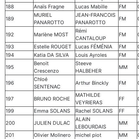
188
Anaïs Fragne
Lucas Mabille
FM
MURIEL
JEAN-FRANCOIS
189
FM
PANAROTTO
PANAROTTO
Rémi
192
Marlène MOST
FM
CANTALOUP
193
Estelle ROUGET
Lucas FÉMÉNIA
FM
194
Katia DA SILVA
Louis Ayroles
FM
Benoit
Steeve
195
MM
Crescenzo
HALBEHER
Chloé
196
Arthur Binckly
FM
SENTENAC
MATHILDE
197
BRUNO ROCHE
FF
VEYRIERAS
199
Emma SOLANS
Rachel SOLANS
FF
ALAIN
200
JULIEN DULAC
MM
LEBOURDAIS
201
Olivier Molinero
michel piot
MM