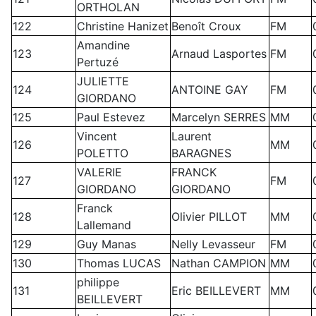
ORTHOLAN
122
Christine Hanizet
Benoît Croux
FM
Amandine
123
Arnaud Lasportes
FM
Pertuzé
JULIETTE
124
ANTOINE GAY
FM
GIORDANO
125
Paul Estevez
Marcelyn SERRES
MM
Vincent
Laurent
126
MM
POLETTO
BARAGNES
VALERIE
FRANCK
127
FM
GIORDANO
GIORDANO
Franck
128
Olivier PILLOT
MM
Lallemand
129
Guy Manas
Nelly Levasseur
FM
130
Thomas LUCAS
Nathan CAMPION
MM
philippe
131
Eric BEILLEVERT
MM
BEILLEVERT