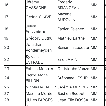
Jérémy
Frederic
16
MM
CASSAGNE
BRIANCEAU
Maxime
17
Cédric CLAVE
MM
AUDOUIN
Julien
18
Fabien Felenec
MM
Brazzalotto
19
Grégory Duthu
Mathieu Barthe
MM
Jonathan
20
Benjamin Lacoste
MM
Vonderheyden
Sylvain
22
Eric JAMIN
MM
ESTRADE
23
Fabien Monnier
Christophe Vanzo
MM
Pierre-Marie
24
Stéphane LESUR
MM
BILLON
25
Nicolas MENDEZ
Jérémie MENDEZ
MM
27
Maxime Monter
Bastien Bedout
MM
28
JUlien FARGES
Jean-Elie DOSSA
MM