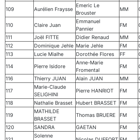
Emeric Le
109
Aurélien Fraysse
MM
Brouster
Emmanuel
110
Claire Juan
FM
Pannier
111
Joël FITTE
Didier Renaud
MM
112
Dominique Jehle
Marie Jehle
FM
113
Lucie Mialhe
Dorothée Flores
FF
Anne-Marie
114
Pierre Isidore
FM
Fromental
116
Thierry JUAN
Alain JUAN
MM
Marie-Claude
117
Pierre HANRIOT
FM
SELIGHINI
118
Nathalie Brasset
Hubert BRASSET
FM
MATHILDE
119
Thomas BRUERE
FM
BRASSET
120
SANDRA
GAETAN
FM
Solenne
121
Nicolas DUFFORT
FM