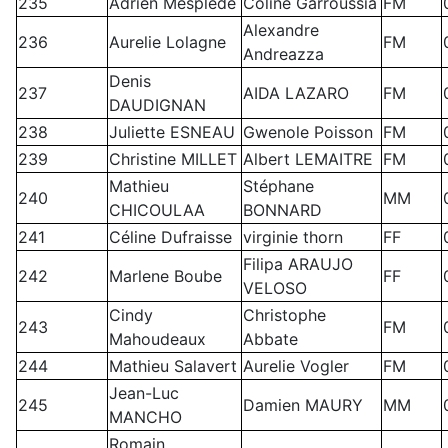
235
Adrien Mesplede
Coline Garroussia
FM
Alexandre
236
Aurelie Lolagne
FM
Andreazza
Denis
237
AIDA LAZARO
FM
DAUDIGNAN
238
Juliette ESNEAU
Gwenole Poisson
FM
239
Christine MILLET
Albert LEMAITRE
FM
Mathieu
Stéphane
240
MM
CHICOULAA
BONNARD
241
Céline Dufraisse
virginie thorn
FF
Filipa ARAUJO
242
Marlene Boube
FF
VELOSO
Cindy
Christophe
243
FM
Mahoudeaux
Abbate
244
Mathieu Salavert
Aurelie Vogler
FM
Jean-Luc
245
Damien MAURY
MM
MANCHO
Romain