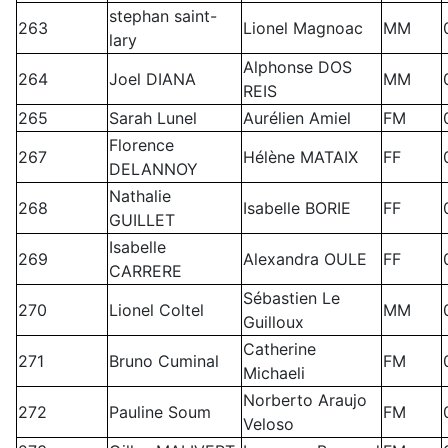
stephan saint-
263
Lionel Magnoac
MM
lary
Alphonse DOS
264
Joel DIANA
MM
REIS
265
Sarah Lunel
Aurélien Amiel
FM
Florence
267
Hélène MATAIX
FF
DELANNOY
Nathalie
268
Isabelle BORIE
FF
GUILLET
Isabelle
269
Alexandra OULE
FF
CARRERE
Sébastien Le
270
Lionel Coltel
MM
Guilloux
Catherine
271
Bruno Cuminal
FM
Michaeli
Norberto Araujo
272
Pauline Soum
FM
Veloso