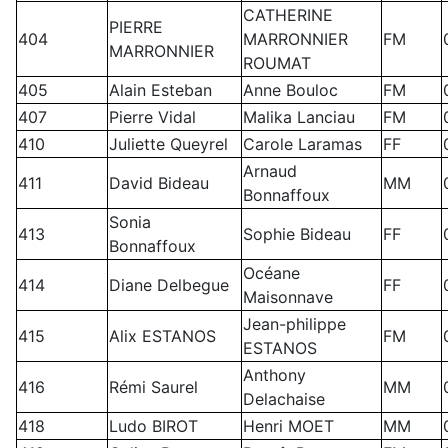
CATHERINE
PIERRE
404
MARRONNIER
FM
MARRONNIER
ROUMAT
405
Alain Esteban
Anne Bouloc
FM
407
Pierre Vidal
Malika Lanciau
FM
410
Juliette Queyrel
Carole Laramas
FF
Arnaud
411
David Bideau
MM
Bonnaffoux
Sonia
413
Sophie Bideau
FF
Bonnaffoux
Océane
414
Diane Delbegue
FF
Maisonnave
Jean-philippe
415
Alix ESTANOS
FM
ESTANOS
Anthony
416
Rémi Saurel
MM
Delachaise
418
Ludo BIROT
Henri MOET
MM