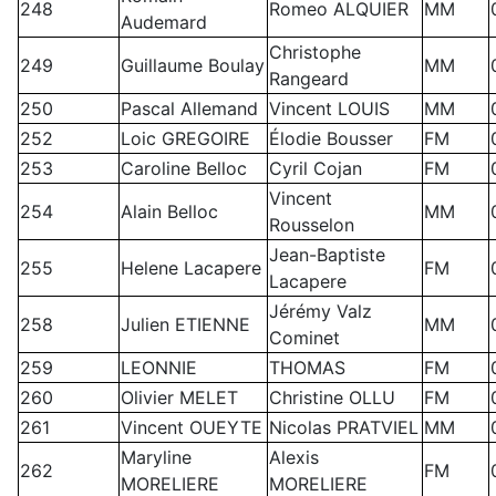
248
Romeo ALQUIER
MM
Audemard
Christophe
249
Guillaume Boulay
MM
Rangeard
250
Pascal Allemand
Vincent LOUIS
MM
252
Loic GREGOIRE
Élodie Bousser
FM
253
Caroline Belloc
Cyril Cojan
FM
Vincent
254
Alain Belloc
MM
Rousselon
Jean-Baptiste
255
Helene Lacapere
FM
Lacapere
Jérémy Valz
258
Julien ETIENNE
MM
Cominet
259
LEONNIE
THOMAS
FM
260
Olivier MELET
Christine OLLU
FM
261
Vincent OUEYTE
Nicolas PRATVIEL
MM
Maryline
Alexis
262
FM
MORELIERE
MORELIERE