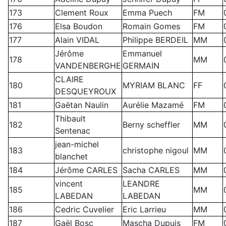
173
Clement Roux
Emma Puech
FM
176
Elsa Boudon
Romain Gomes
FM
177
Alain VIDAL
Philippe BERDEIL
MM
Jérôme
Emmanuel
178
MM
VANDENBERGHE
GERMAIN
CLAIRE
180
MYRIAM BLANC
FF
DESQUEYROUX
181
Gaëtan Naulin
Aurélie Mazamé
FM
Thibault
182
Berny scheffler
MM
Sentenac
jean-michel
183
christophe nigoul
MM
blanchet
184
Jérôme CARLES
Sacha CARLES
MM
vincent
LEANDRE
185
MM
LABEDAN
LABEDAN
186
Cedric Cuvelier
Eric Larrieu
MM
187
Gaël Bosc
Mascha Dupuis
FM