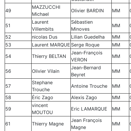
MAZZUCCHI
49
Olivier BARDIN
MM
Michael
Laurent
Sébastien
51
MM
Villembits
Minoves
52
nicolas Dus
Lilian Guedelha
MM
53
Laurent MARQUE
Serge Roque
MM
Jean-François
54
Thierry BELTAN
MM
VERON
Jean-Bernard
56
Olivier Vilain
MM
Beyret
Stephane
57
Antoine Trouche
MM
Trouche
58
Éric Zago
Alexis Zago
MM
vincent
59
Eric LAMARQUE
MM
MOUTOU
Jean François
61
Thierry Magne
MM
Magne