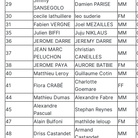
Jimmy
29
Damien PARISE
MM
SANSEGOLO
30
cecile lathuillere
leo suderie
FM
31
Fabien VERGNE
Joel MEZAILLES
MM
35
Julien BIFFI
Juju NIKLAUS
MM
36
JEROME DARRE
JEREMY DARRE
MM
JEAN MARC
christian
37
MM
PELUCHON
CANEILLES
38
JEROME PAYA
AURORE BATBIE
FM
40
Matthieu Leroy
Guillaume Cotin
MM
Charlotte
41
Flora CRABÉ
FF
Goemare
44
Mathieu Dumas
Alexandre Fabre
MM
Alexandre
45
Stephan Reynes
MM
Pascual
47
Alain Bulfoni
mathilde leloup
FM
Armand
48
Driss Castandet
MM
Castandet