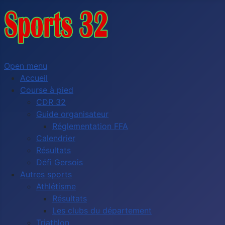
Open menu
Accueil
Course à pied
CDR 32
Guide organisateur
Réglementation FFA
Calendrier
Résultats
Défi Gersois
Autres sports
Athlétisme
Résultats
Les clubs du département
Triathlon