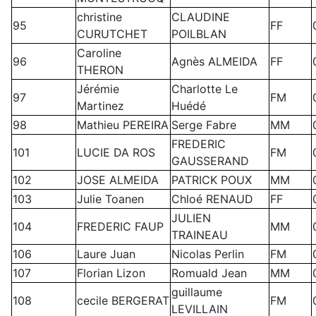
christine
CLAUDINE
95
FF
CURUTCHET
POILBLAN
Caroline
96
Agnès ALMEIDA
FF
THERON
Jérémie
Charlotte Le
97
FM
Martinez
Huédé
98
Mathieu PEREIRA
Serge Fabre
MM
FREDERIC
101
LUCIE DA ROS
FM
GAUSSERAND
102
JOSE ALMEIDA
PATRICK POUX
MM
103
Julie Toanen
Chloé RENAUD
FF
JULIEN
104
FREDERIC FAUP
MM
TRAINEAU
106
Laure Juan
Nicolas Perlin
FM
107
Florian Lizon
Romuald Jean
MM
guillaume
108
cecile BERGERAT
FM
LEVILLAIN