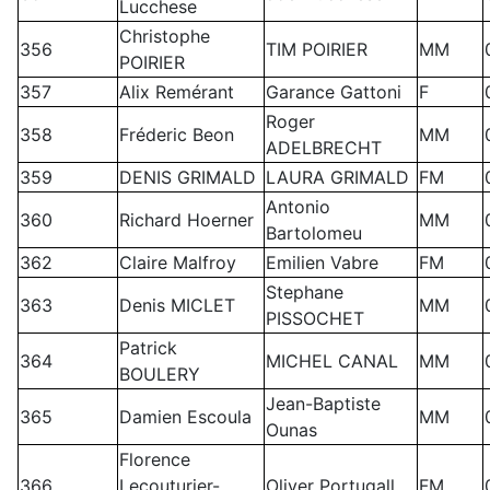
Lucchese
Christophe
356
TIM POIRIER
MM
POIRIER
357
Alix Remérant
Garance Gattoni
F
Roger
358
Fréderic Beon
MM
ADELBRECHT
359
DENIS GRIMALD
LAURA GRIMALD
FM
Antonio
360
Richard Hoerner
MM
Bartolomeu
362
Claire Malfroy
Emilien Vabre
FM
Stephane
363
Denis MICLET
MM
PISSOCHET
Patrick
364
MICHEL CANAL
MM
BOULERY
Jean-Baptiste
365
Damien Escoula
MM
Ounas
Florence
366
Lecouturier-
Oliver Portugall
FM