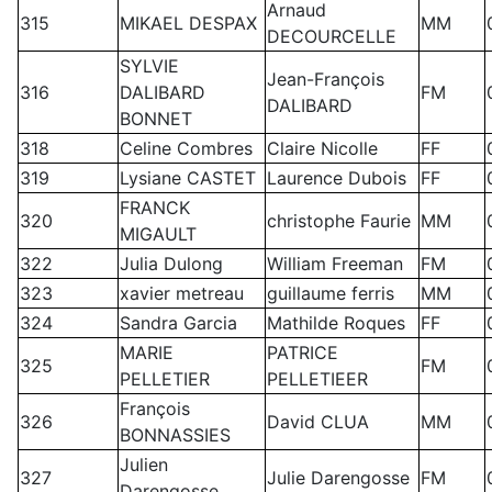
Arnaud
315
MIKAEL DESPAX
MM
DECOURCELLE
SYLVIE
Jean-François
316
DALIBARD
FM
DALIBARD
BONNET
318
Celine Combres
Claire Nicolle
FF
319
Lysiane CASTET
Laurence Dubois
FF
FRANCK
320
christophe Faurie
MM
MIGAULT
322
Julia Dulong
William Freeman
FM
323
xavier metreau
guillaume ferris
MM
324
Sandra Garcia
Mathilde Roques
FF
MARIE
PATRICE
325
FM
PELLETIER
PELLETIEER
François
326
David CLUA
MM
BONNASSIES
Julien
327
Julie Darengosse
FM
Darengosse