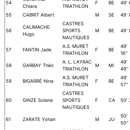
54
F
BE
49' 
Chiara
TRIATHLON
55
CABRIT Albert
M
SE
49' 
CASTRES
CALIMACHE
56
SPORTS
M
BE
49' 
Hugo
NAUTIQUES
A.S. MURET
49'
57
FANTIN Jade
F
BE
TRIATHLON
16''
A. L. LAYRAC
49'
58
GARBAY Théo
M
MI
TRIATHLON
49''
A.S. MURET
49'
59
BIGARRÉ Nina
F
BE
TRIATHLON
57''
CASTRES
60
GINZE Solene
SPORTS
F
CA
50' 
NAUTIQUES
50'
61
ZARATE Yohan
M
JU
50''