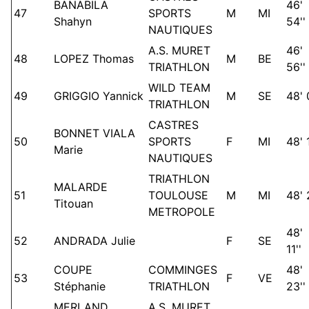
BANABILA
46'
47
SPORTS
M
MI
Shahyn
54''
NAUTIQUES
A.S. MURET
46'
48
LOPEZ Thomas
M
BE
TRIATHLON
56''
WILD TEAM
49
GRIGGIO Yannick
M
SE
48' 
TRIATHLON
CASTRES
BONNET VIALA
50
SPORTS
F
MI
48' 1
Marie
NAUTIQUES
TRIATHLON
MALARDE
51
TOULOUSE
M
MI
48' 
Titouan
METROPOLE
48'
52
ANDRADA Julie
F
SE
11''
COUPE
COMMINGES
48'
53
F
VE
Stéphanie
TRIATHLON
23''
MERLAND
A.S. MURET