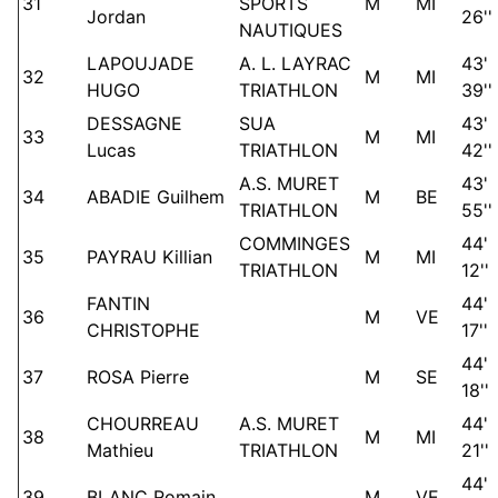
31
SPORTS
M
MI
Jordan
26''
NAUTIQUES
LAPOUJADE
A. L. LAYRAC
43'
32
M
MI
HUGO
TRIATHLON
39''
DESSAGNE
SUA
43'
33
M
MI
Lucas
TRIATHLON
42''
A.S. MURET
43'
34
ABADIE Guilhem
M
BE
TRIATHLON
55''
COMMINGES
44'
35
PAYRAU Killian
M
MI
TRIATHLON
12''
FANTIN
44'
36
M
VE
CHRISTOPHE
17''
44'
37
ROSA Pierre
M
SE
18''
CHOURREAU
A.S. MURET
44'
38
M
MI
Mathieu
TRIATHLON
21''
44'
39
BLANC Romain
M
VE