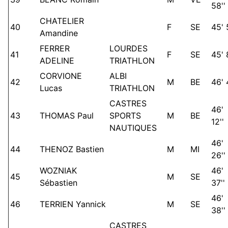
58''
CHATELIER
40
F
SE
45' 
Amandine
FERRER
LOURDES
41
F
SE
45' 
ADELINE
TRIATHLON
CORVIONE
ALBI
42
M
BE
46' 
Lucas
TRIATHLON
CASTRES
46'
43
THOMAS Paul
SPORTS
M
BE
12''
NAUTIQUES
46'
44
THENOZ Bastien
M
MI
26''
WOZNIAK
46'
45
M
SE
Sébastien
37''
46'
46
TERRIEN Yannick
M
SE
38''
CASTRES