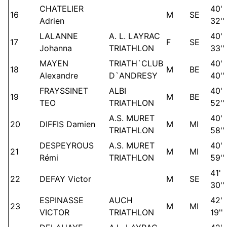
CHATELIER
40'
16
M
SE
Adrien
32''
LALANNE
A. L. LAYRAC
40'
17
F
SE
Johanna
TRIATHLON
33''
MAYEN
TRIATH`CLUB
40'
18
M
BE
Alexandre
D`ANDRESY
40''
FRAYSSINET
ALBI
40'
19
M
BE
TEO
TRIATHLON
52''
A.S. MURET
40'
20
DIFFIS Damien
M
MI
TRIATHLON
58''
DESPEYROUS
A.S. MURET
40'
21
M
MI
Rémi
TRIATHLON
59''
41'
22
DEFAY Victor
M
SE
30''
ESPINASSE
AUCH
42'
23
M
MI
VICTOR
TRIATHLON
19''