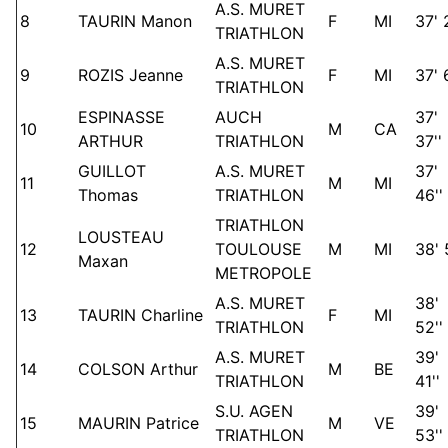
A.S. MURET
8
TAURIN Manon
F
MI
37' 2
TRIATHLON
A.S. MURET
9
ROZIS Jeanne
F
MI
37' 6
TRIATHLON
ESPINASSE
AUCH
37'
10
M
CA
ARTHUR
TRIATHLON
37''
GUILLOT
A.S. MURET
37'
11
M
MI
Thomas
TRIATHLON
46''
TRIATHLON
LOUSTEAU
12
TOULOUSE
M
MI
38' 
Maxan
METROPOLE
A.S. MURET
38'
13
TAURIN Charline
F
MI
TRIATHLON
52''
A.S. MURET
39'
14
COLSON Arthur
M
BE
TRIATHLON
41''
S.U. AGEN
39'
15
MAURIN Patrice
M
VE
TRIATHLON
53''