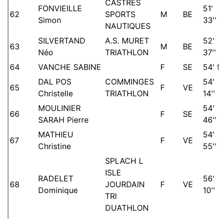
CASTRES
FONVIEILLE
51'
62
SPORTS
M
BE
Simon
33''
NAUTIQUES
SILVERTAND
A.S. MURET
52'
63
M
BE
Néo
TRIATHLON
37''
64
VANCHE SABINE
F
SE
54' 
DAL POS
COMMINGES
54'
65
F
VE
Christelle
TRIATHLON
14''
MOULINIER
54'
66
F
SE
SARAH Pierre
46''
MATHIEU
54'
67
F
VE
Christine
55''
SPLACH L
ISLE
RADELET
56'
68
JOURDAIN
F
VE
Dominique
10''
TRI
DUATHLON