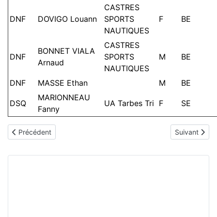
CASTRES
DNF
DOVIGO Louann
SPORTS
F
BE
NAUTIQUES
CASTRES
BONNET VIALA
DNF
SPORTS
M
BE
Arnaud
NAUTIQUES
DNF
MASSE Ethan
M
BE
MARIONNEAU
DSQ
UA Tarbes Tri
F
SE
Fanny
Article précédent : 2018 - Saramon (S)
Article suiva
Précédent
Suivant