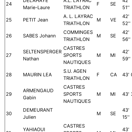
DELAHAYE
A.L. LAYRAC
42'
24
F
SE
Marie-Laure
TRIATHLON
51''
A. L. LAYRAC
42'
25
PETIT Jean
M
VE
TRIATHLON
52''
COMMINGES
42'
26
SABES Johann
M
SE
TRIATHLON
56''
CASTRES
SELTENSPERGER
42'
27
SPORTS
M
MI
Nathan
59''
NAUTIQUES
S.U. AGEN
28
MAURIN LEA
F
CA
43' 
TRIATHLON
CASTRES
ARMENGAUD
29
SPORTS
M
MI
43' 
Gabin
NAUTIQUES
DEMEURANT
43'
30
M
SE
Julien
15''
CASTRES
YAHIAOUI
43'