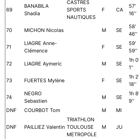
CASTRES
BANABILA
57'
69
SPORTS
F
CA
Shadia
16''
NAUTIQUES
58'
70
MICHON Nicolas
M
SE
46''
LIAGRE Anne-
59'
71
F
SE
Clémence
59''
1h 0
72
LIAGRE Aymeric
M
SE
1''
1h 2
73
FUERTES Mylène
F
SE
18''
NEGRO
1h 8
74
M
SE
Sebastien
9''
DNF
COURBOT Tom
M
MI
TRIATHLON
DNF
PAILLIEZ Valentin
TOULOUSE
M
JU
METROPOLE