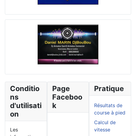
Conditio
Page
Pratique
ns
Faceboo
d'utilisati
k
Résultats de
on
course à pied
Calcul de
Les
vitesse