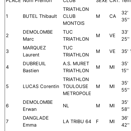
PLACE
Nom Prémon
CLUB
SEXE
CAT.
Tem
TRIATHLON
32'
1
BUTEL Thibault
CLUB
M
CA
35''
MONTOIS
DEMOLOMBE
TUC
33'
2
M
VE
Marc
TRIATHLON
25''
MARQUEZ
TUC
3
M
VE
35' 1
Laurent
TRIATHLON
DUBREUIL
A.S. MURET
35'
4
M
MI
Bastien
TRIATHLON
15''
TRIATHLON
35'
5
LUCAS Corentin
TOULOUSE
M
MI
55''
METROPOLE
DEMOLOMBE
35'
6
NL
M
MI
Erwan
58''
DANGLADE
36'
7
LA TRIBU 64
F
MI
Emma
42''