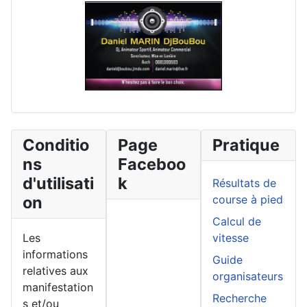
Conditio
Page
Pratique
ns
Faceboo
d'utilisati
k
Résultats de
on
course à pied
Calcul de
Les
vitesse
informations
Guide
relatives aux
organisateurs
manifestation
Recherche
s et/ou