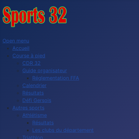
Open menu
Accueil
Course à pied
CDR 32
Guide organisateur
Réglementation FFA
Calendrier
Résultats
Défi Gersois
Autres sports
Athlétisme
Résultats
Les clubs du département
Triathlon