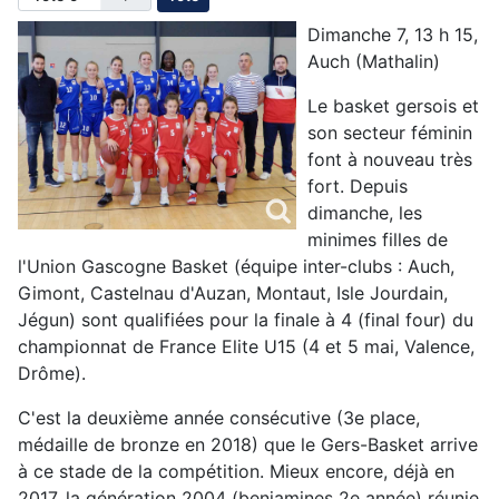
Dimanche 7, 13 h 15,
Auch (Mathalin)
Le basket gersois et
son secteur féminin
font à nouveau très
fort. Depuis
dimanche, les
minimes filles de
l'Union Gascogne Basket (équipe inter-clubs : Auch,
Gimont, Castelnau d'Auzan, Montaut, Isle Jourdain,
Jégun) sont qualifiées pour la finale à 4 (final four) du
championnat de France Elite U15 (4 et 5 mai, Valence,
Drôme).
C'est la deuxième année consécutive (3e place,
médaille de bronze en 2018) que le Gers-Basket arrive
à ce stade de la compétition. Mieux encore, déjà en
2017, la génération 2004 (benjamines 2e année) réunie