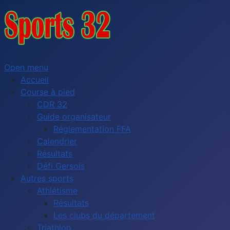
Open menu
Accueil
Course à pied
CDR 32
Guide organisateur
Réglementation FFA
Calendrier
Résultats
Défi Gersois
Autres sports
Athlétisme
Résultats
Les clubs du département
Triathlon