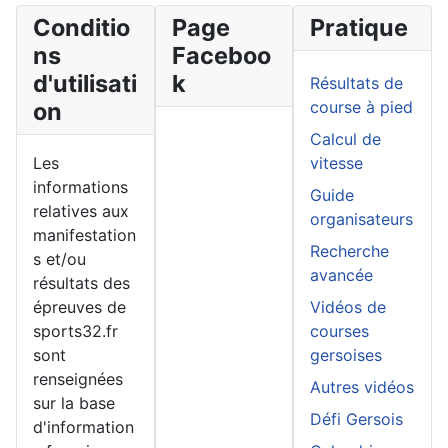
Conditio
Page
Pratique
ns
Faceboo
d'utilisati
k
Résultats de
on
course à pied
Calcul de
Les
vitesse
informations
Guide
relatives aux
organisateurs
manifestation
Recherche
s et/ou
avancée
résultats des
épreuves de
Vidéos de
sports32.fr
courses
sont
gersoises
renseignées
Autres vidéos
sur la base
Défi Gersois
d'information