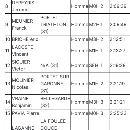
DEPEYRIS
8
Homme
M0H
2
2:09:39
Jerome
PORTET
MEUNIER
9
TRIATHLON
Homme
M2H
1
2:09:49
Franck
(31)
10
BRICHE éric
Homme
M3H
2
2:12:51
LACOSTE
11
Homme
M1H
1
2:13:27
Vincent
SIGUIER
12
N/A (31)
Homme
SEH
1
2:19:28
Victor
PORTET SUR
MOLINIER
13
GARONNE
Homme
M1H
2
2:21:19
Nicolas
(31)
VRAINE
BELLEGARDE
14
Homme
M3H
3
2:21:21
Benjamin
(32)
15
PAVIA Pierre
Homme
M0H
3
2:25:23
LA FOULEE
LAGANNE
DOUCE