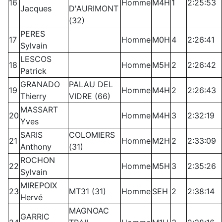
16
Homme
M4H
1
2:25:53
Jacques
D'AURIMONT
(32)
PERES
17
Homme
M0H
4
2:26:41
Sylvain
LESCOS
18
Homme
M5H
2
2:26:42
Patrick
GRANADO
PALAU DEL
19
Homme
M4H
2
2:26:43
Thierry
VIDRE (66)
MASSART
20
Homme
M4H
3
2:32:19
Yves
SARIS
COLOMIERS
21
Homme
M2H
2
2:33:09
Anthony
(31)
ROCHON
22
Homme
M5H
3
2:35:26
Sylvain
MIREPOIX
23
MT31 (31)
Homme
SEH
2
2:38:14
Hervé
MAGNOAC
GARRIC