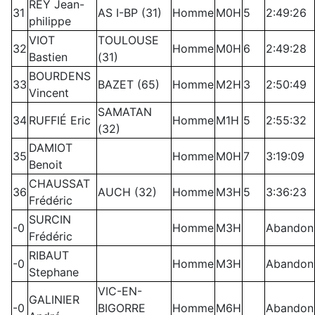
REY Jean-
31
AS I-BP (31)
Homme
M0H
5
2:49:26
philippe
VIOT
TOULOUSE
32
Homme
M0H
6
2:49:28
Bastien
(31)
BOURDENS
33
BAZET (65)
Homme
M2H
3
2:50:49
Vincent
SAMATAN
34
RUFFIÉ Eric
Homme
M1H
5
2:55:32
(32)
DAMIOT
35
Homme
M0H
7
3:19:09
Benoit
CHAUSSAT
36
AUCH (32)
Homme
M3H
5
3:36:23
Frédéric
SURCIN
-0
Homme
M3H
Abandon
Frédéric
RIBAUT
-0
Homme
M3H
Abandon
Stephane
VIC-EN-
GALINIER
-0
BIGORRE
Homme
M6H
Abandon