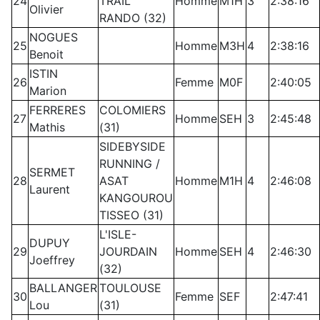
24
TRAIL
Homme
M1H
3
2:38:16
Olivier
RANDO (32)
NOGUES
25
Homme
M3H
4
2:38:16
Benoit
ISTIN
26
Femme
M0F
2:40:05
Marion
FERRERES
COLOMIERS
27
Homme
SEH
3
2:45:48
Mathis
(31)
SIDEBYSIDE
RUNNING /
SERMET
28
ASAT
Homme
M1H
4
2:46:08
Laurent
KANGOUROU
TISSEO (31)
L'ISLE-
DUPUY
29
JOURDAIN
Homme
SEH
4
2:46:30
Joeffrey
(32)
BALLANGER
TOULOUSE
30
Femme
SEF
2:47:41
Lou
(31)