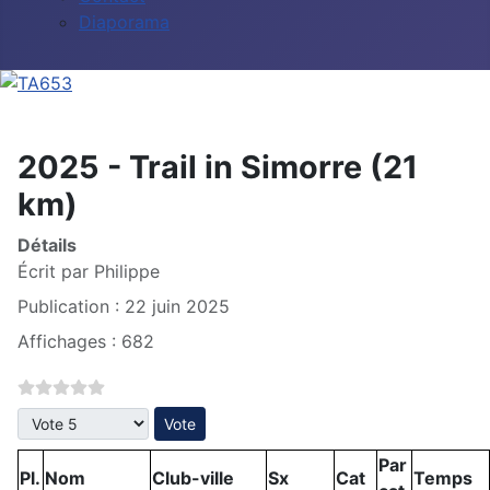
Diaporama
2025 - Trail in Simorre (21
km)
Détails
Écrit par
Philippe
Publication : 22 juin 2025
Affichages : 682
Veuillez voter
Par
Pl.
Nom
Club-ville
Sx
Cat
Temps