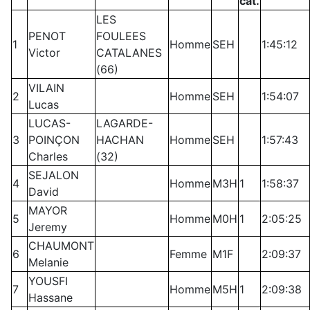
cat.
LES
PENOT
FOULEES
1
Homme
SEH
1:45:12
Victor
CATALANES
(66)
VILAIN
2
Homme
SEH
1:54:07
Lucas
LUCAS-
LAGARDE-
3
POINÇON
HACHAN
Homme
SEH
1:57:43
Charles
(32)
SEJALON
4
Homme
M3H
1
1:58:37
David
MAYOR
5
Homme
M0H
1
2:05:25
Jeremy
CHAUMONT
6
Femme
M1F
2:09:37
Melanie
YOUSFI
7
Homme
M5H
1
2:09:38
Hassane