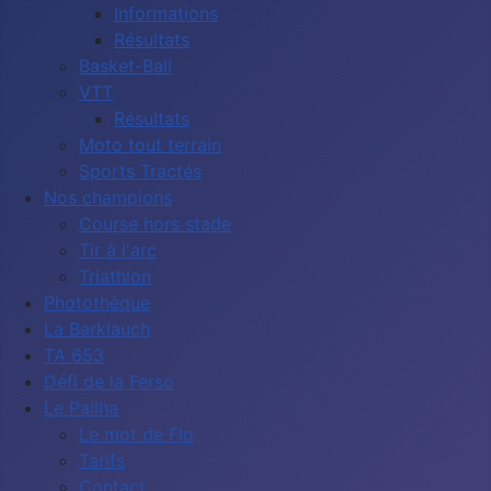
Informations
Résultats
Basket-Ball
VTT
Résultats
Moto tout terrain
Sports Tractés
Nos champions
Course hors stade
Tir à l'arc
Triathlon
Photothèque
La Barklauch
TA 653
Défi de la Ferso
Le Pailha
Le mot de Flo
Tarifs
Contact