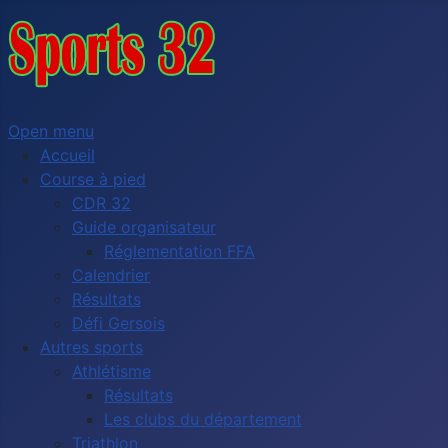
Open menu
Accueil
Course à pied
CDR 32
Guide organisateur
Réglementation FFA
Calendrier
Résultats
Défi Gersois
Autres sports
Athlétisme
Résultats
Les clubs du département
Triathlon