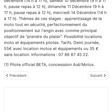
décembre (14 h à 17 h), samedi 10 décembre (9 h à 17
h, pause repas à 12 h), dimanche 11 Décembre (9 h à
17 h, pause repas à 12 h), mercredi 14 Décembre (14 h
à 17 h). Thèmes de ces stages : apprentissage de la
moto tout en sécurité, perfectionnement du
positionnement sur l'engin avec comme principal
objectif de "prendre du plaisir". Possibilité locations
moto et équipements pilotes. Tarifs. Demi journée,
55€ avec location motos et équipements ou 35 €
sans location. Informations : 07 86 87 45 22.
(1) Pilote officiel BETA, concesssion Aub'Motos.
Article précédent : Moto-Cross. Tous aux 50 ans du RCF
Article suiva
Précédent
Suivant