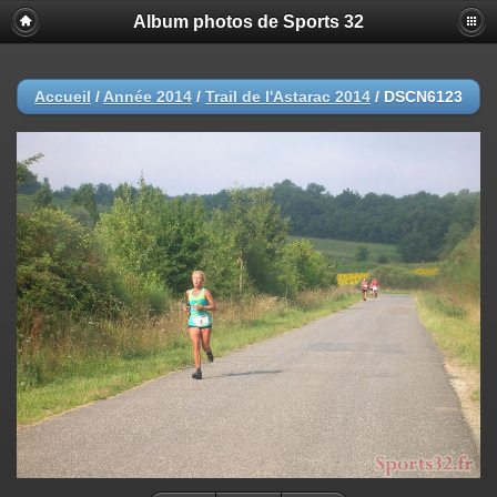
Album photos de Sports 32
Accueil
/
Année 2014
/
Trail de l'Astarac 2014
/
DSCN6123