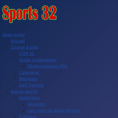
Open menu
Accueil
Course à pied
CDR 32
Guide organisateur
Réglementation FFA
Calendrier
Résultats
Défi Gersois
Autres sports
Athlétisme
Résultats
Les clubs du département
Triathlon