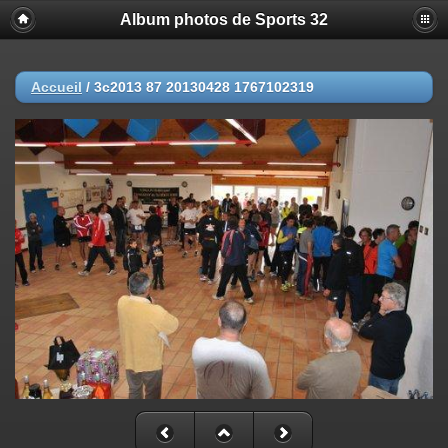
Album photos de Sports 32
Accueil
/
3c2013 87 20130428 1767102319