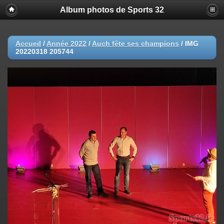
Album photos de Sports 32
Accueil
/
Année 2022
/
Auch fête ses champions
/
IMG
20220318 205744