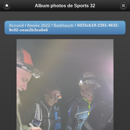
Album photos de Sports 32
Accueil
/
Année 2022
/
Barklauch
/
6033cb19-2391-4632-
9c02-ceae2b3ca0e6