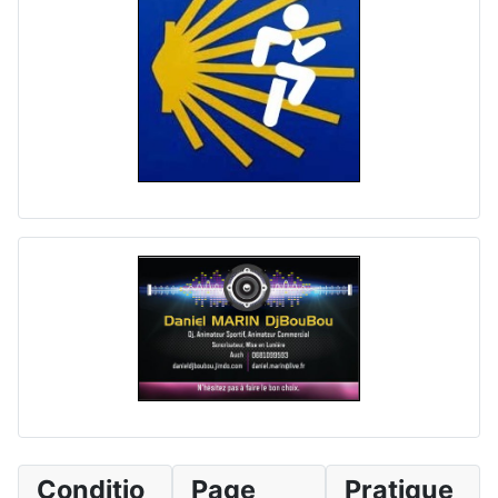
Conditio
Page
Pratique