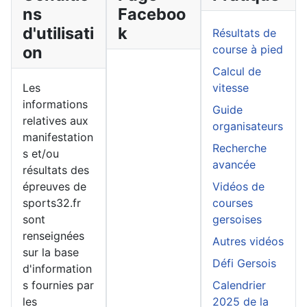
ns
Faceboo
d'utilisati
k
Résultats de
on
course à pied
Calcul de
Les
vitesse
informations
Guide
relatives aux
organisateurs
manifestation
Recherche
s et/ou
avancée
résultats des
épreuves de
Vidéos de
sports32.fr
courses
sont
gersoises
renseignées
Autres vidéos
sur la base
Défi Gersois
d'information
s fournies par
Calendrier
les
2025 de la