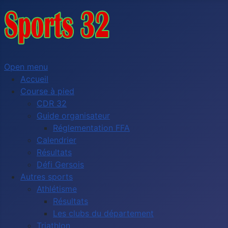
Open menu
Accueil
Course à pied
CDR 32
Guide organisateur
Réglementation FFA
Calendrier
Résultats
Défi Gersois
Autres sports
Athlétisme
Résultats
Les clubs du département
Triathlon